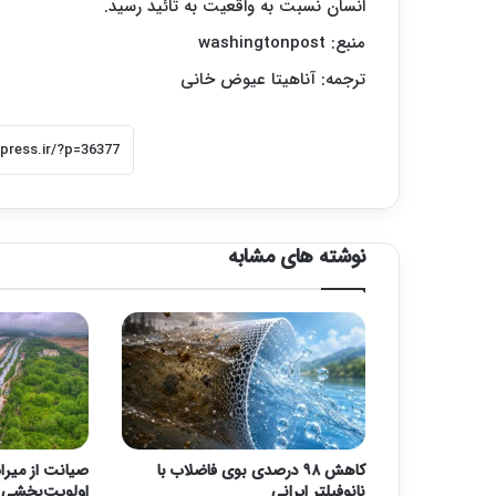
انسان نسبت به واقعیت به تائید رسید.
منبع:
washingtonpost
ترجمه: آناهیتا عیوض خانی
نوشته های مشابه
کاهش ۹۸ درصدی بوی فاضلاب با
صیانت از میرا
نانوفیلتر ایرانی
اولویت‌بخشی ب