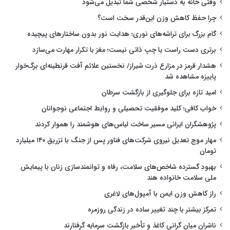
وقتی خانه به دستیار شخصی شما تبدیل می‌شود
چرا حفظ کاهش وزن این‌قدر سخت است؟
گام بزرگ برای تراشه‌های نوری؛ هدایت نور بدون ساختارهای پیچیده
برتری دست راست یا چپ ذاتی نیست؛ مغز با تکرار مهارت می‌سازد
هشدار قرمز در مزارع ذرت شیراز/ نخستین علائم آفت قرنطینه‌ای برگ‌خوار
پاییزه مشاهده شد
امید تازه برای جلوگیری از بازگشت سرطان
خواب کافی؛ کلید موفقیت تحصیلی و روابط اجتماعی نوجوانان
پژوهشگران ایرانی مسیر ساخت لباس‌های هوشمند را هموار کردند
مهار موج تعدیل نیروی شرکت‌های فناور پس از جنگ با تزریق ۱۴۰ میلیارد
تومان
بهبود گسترده شاخص‌های سلامت، رفاه و توانمندسازی زنان با پیمایش
ملی سلامت خانواده هند
راز کاهش وزن ایمن با آمپول‌های لاغری
تمرکز بیشتر با چند تغییر ساده در زندگی روزمره
ناشران میان گرانی کاغذ و تأخیر بازگشت سرمایه گرفتارند