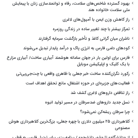
بهبود گسترده شاخص‌های سلامت، رفاه و توانمندسازی زنان با پیمایش
ملی سلامت خانواده هند
راز کاهش وزن ایمن با آمپول‌های لاغری
تمرکز بیشتر با چند تغییر ساده در زندگی روزمره
ناشران میان گرانی کاغذ و تأخیر بازگشت سرمایه گرفتارند
کودهای دامی فارس به انرژی پاک و درآمد پایدار تبدیل می‌شوند
فارس برای اولین بار در جهان سامانه هوشمند آبیاری ساخت/ آبیاری مزارع
با یک کلیک و اپلیکیشن موبایل
رکورد نگران‌کننده ساخت خبر جعلی با ظاهری واقعی با چت‌جی‌پی‌تی
فعالیت‌های جزیره‌ای در حوزه اشتغال، مانع تحقق اهداف است
راز تناقض داروهای لاغری کشف شد
نسل جدید داروهای ضدسرطان در مسیر تولید انبوه
چرا سرطان ریشه‌کن نمی‌شود؟
کلاهبرداری ۲۵ میلیون دلاری با چهره جعلی، بزرگ‌ترین کلاهبرداری هوش
مصنوعی
از «دانشگاه» تا «شهر دانشجو» / برنامه‌ریزی برای تبدیل فارس به قطب