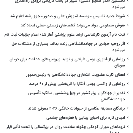
نخستین «گذر صنایع دستی» شیراز در بافت تاریخی بزودی راه‌اندازی
می‌شود
شروط جدید تاسیس موسسه آموزش عالی و صدور مجوز رشته اعلام شد
هوش مصنوعی مولد می‌تواند کشف‌های زیستی جعلی ایجاد کند
ثبت نام آزمون کارشناسی ارشد علوم پزشکی آغاز شد/ اعلام جزئیات ثبت نام
اگر روحیه جهادی در جهاددانشگاهی زنده بماند، بسیاری از مشکلات حل
می‌شود
رونمایی از فناوری بومی طراحی و تولید ویروس‌های هدفمند برای درمان
سرطان
اعطای کارت عضویت افتخاری جهاددانشگاهی به رئیس‌جمهور
رونمایی از واکسن بومی آنگارا با اثربخشی بیش از ۹۰ درصد
تقدیر از جهادگران برتر کشور در چهل‌وششمین سالگرد تأسیس
جهاددانشگاهی
برندگان مسابقه عکاسی از حیوانات خانگی ۲۰۲۶ معرفی شدند
امیدی تازه برای احیای بینایی با قطره‌های چشمی
تروماهای دوران کودکی چگونه سلامت روان در بزرگسالی را تحت تأثیر قرار