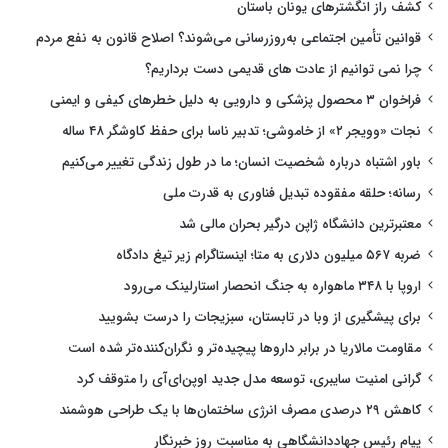
کشف راز انگشترهای یونان باستان
قوانین تأمین اجتماعی به‌روزرسانی می‌شوند؟ اصلاح قانون به نفع مردم
چرا نمی توانیم از عادت های قدیمی دست برداریم؟
فراخوان ۳ محصول پزشکی و دارویی به دلیل خطرهای کیفی و ایمنی
نجات «وویجر ۲» از خاموشی؛ تدبیر ناسا برای حفظ کاوشگر ۴۸ ساله
باور اشتباه درباره شخصیت انسان؛ ما در طول زندگی تغییر می‌کنیم
رسانه؛ حلقه مفقوده تبدیل فناوری به قدرت ملی
معتبرترین دانشگاه ژاپن درگیر بحران مالی شد
ضربه ۵۶۷ میلیون دلاری به متا؛ اینستاگرام زیر تیغ دادگاه
اروپا با ۳۴۸ ماهواره به جنگ انحصار استارلینک می‌رود
برای پیشگیری از وبا در تابستان، سبزیجات را درست بشویید
مقاومت مالاریا در برابر داروها پیچیده‌تر و نگران‌کننده‌تر شده است
گرانی امنیت سایبری، توسعه مدل جدید اوپن‌ای‌آی را متوقف کرد
کاهش ۲۹ درصدی مصرف انرژی ساختمان‌ها با یک طراحی هوشمند
پیام رئیس جهاددانشگاهی به مناسبت روز خبرنگار