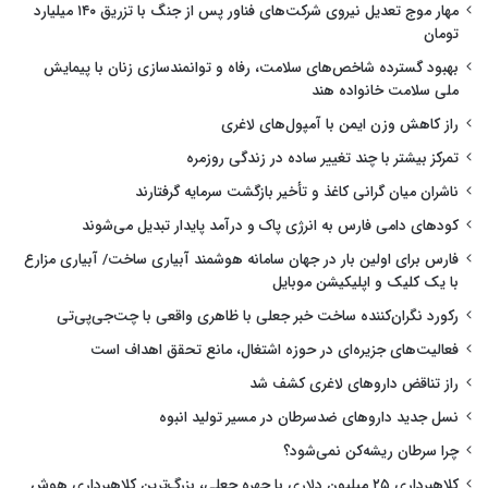
مهار موج تعدیل نیروی شرکت‌های فناور پس از جنگ با تزریق ۱۴۰ میلیارد
تومان
بهبود گسترده شاخص‌های سلامت، رفاه و توانمندسازی زنان با پیمایش
ملی سلامت خانواده هند
راز کاهش وزن ایمن با آمپول‌های لاغری
تمرکز بیشتر با چند تغییر ساده در زندگی روزمره
ناشران میان گرانی کاغذ و تأخیر بازگشت سرمایه گرفتارند
کودهای دامی فارس به انرژی پاک و درآمد پایدار تبدیل می‌شوند
فارس برای اولین بار در جهان سامانه هوشمند آبیاری ساخت/ آبیاری مزارع
با یک کلیک و اپلیکیشن موبایل
رکورد نگران‌کننده ساخت خبر جعلی با ظاهری واقعی با چت‌جی‌پی‌تی
فعالیت‌های جزیره‌ای در حوزه اشتغال، مانع تحقق اهداف است
راز تناقض داروهای لاغری کشف شد
نسل جدید داروهای ضدسرطان در مسیر تولید انبوه
چرا سرطان ریشه‌کن نمی‌شود؟
کلاهبرداری ۲۵ میلیون دلاری با چهره جعلی، بزرگ‌ترین کلاهبرداری هوش