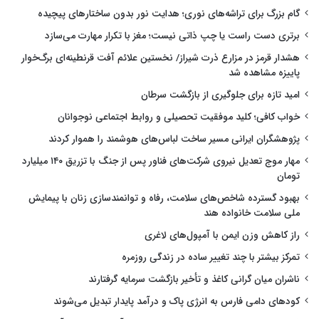
گام بزرگ برای تراشه‌های نوری؛ هدایت نور بدون ساختارهای پیچیده
برتری دست راست یا چپ ذاتی نیست؛ مغز با تکرار مهارت می‌سازد
هشدار قرمز در مزارع ذرت شیراز/ نخستین علائم آفت قرنطینه‌ای برگ‌خوار
پاییزه مشاهده شد
امید تازه برای جلوگیری از بازگشت سرطان
خواب کافی؛ کلید موفقیت تحصیلی و روابط اجتماعی نوجوانان
پژوهشگران ایرانی مسیر ساخت لباس‌های هوشمند را هموار کردند
مهار موج تعدیل نیروی شرکت‌های فناور پس از جنگ با تزریق ۱۴۰ میلیارد
تومان
بهبود گسترده شاخص‌های سلامت، رفاه و توانمندسازی زنان با پیمایش
ملی سلامت خانواده هند
راز کاهش وزن ایمن با آمپول‌های لاغری
تمرکز بیشتر با چند تغییر ساده در زندگی روزمره
ناشران میان گرانی کاغذ و تأخیر بازگشت سرمایه گرفتارند
کودهای دامی فارس به انرژی پاک و درآمد پایدار تبدیل می‌شوند