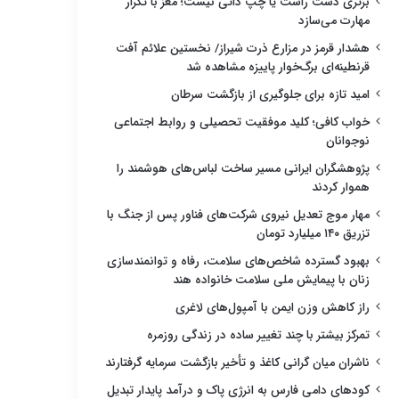
برتری دست راست یا چپ ذاتی نیست؛ مغز با تکرار
مهارت می‌سازد
هشدار قرمز در مزارع ذرت شیراز/ نخستین علائم آفت
قرنطینه‌ای برگ‌خوار پاییزه مشاهده شد
امید تازه برای جلوگیری از بازگشت سرطان
خواب کافی؛ کلید موفقیت تحصیلی و روابط اجتماعی
نوجوانان
پژوهشگران ایرانی مسیر ساخت لباس‌های هوشمند را
هموار کردند
مهار موج تعدیل نیروی شرکت‌های فناور پس از جنگ با
تزریق ۱۴۰ میلیارد تومان
بهبود گسترده شاخص‌های سلامت، رفاه و توانمندسازی
زنان با پیمایش ملی سلامت خانواده هند
راز کاهش وزن ایمن با آمپول‌های لاغری
تمرکز بیشتر با چند تغییر ساده در زندگی روزمره
ناشران میان گرانی کاغذ و تأخیر بازگشت سرمایه گرفتارند
کودهای دامی فارس به انرژی پاک و درآمد پایدار تبدیل