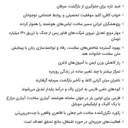
امید تازه برای جلوگیری از بازگشت سرطان
خواب کافی؛ کلید موفقیت تحصیلی و روابط اجتماعی نوجوانان
پژوهشگران ایرانی مسیر ساخت لباس‌های هوشمند را هموار کردند
مهار موج تعدیل نیروی شرکت‌های فناور پس از جنگ با تزریق ۱۴۰ میلیارد
تومان
بهبود گسترده شاخص‌های سلامت، رفاه و توانمندسازی زنان با پیمایش
ملی سلامت خانواده هند
راز کاهش وزن ایمن با آمپول‌های لاغری
تمرکز بیشتر با چند تغییر ساده در زندگی روزمره
ناشران میان گرانی کاغذ و تأخیر بازگشت سرمایه گرفتارند
کودهای دامی فارس به انرژی پاک و درآمد پایدار تبدیل می‌شوند
فارس برای اولین بار در جهان سامانه هوشمند آبیاری ساخت/ آبیاری مزارع
با یک کلیک و اپلیکیشن موبایل
رکورد نگران‌کننده ساخت خبر جعلی با ظاهری واقعی با چت‌جی‌پی‌تی
فعالیت‌های جزیره‌ای در حوزه اشتغال، مانع تحقق اهداف است