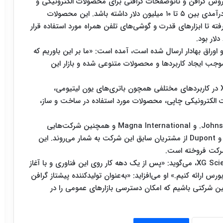
رده است که در سال ۲۰۱۶ از طریق فروش گرافن و نانوصفحات گرافنی برای محصولات الکترونیکی و
صنعتی که از باتری‌های یون لیتیومی استفاده می‌کنند، درآمدی بین ۵ تا ۱۰ میلیون دلار داشته باشد. این محصولات
فته تا ابزارهای قدرت و گوشی‌های تلفن همراه مورد استفاده قرار
راق بهادار ارسال شده است، آمده است: «ما بر این باوریم که
وجب ایجاد کاربردها و محصولات متنوعی شده و بازار این
تعدادی از شرکت‌ها در حال آزمایش مواد XG Sciences در کاربردهای مختلفی همچون باتری‌های یون لیتیومی،
 الکترونیکی چاپی، محصولات مورد استفاده در ساخت و ساز،
شرکت‌های خودروسازی فورد، هوندا، Johnson Controls Inc. و Magna International و همچنین شرکت‌هایی
همچون سامسونگ SDI، LG Chem، Dow Chemical و Dupont از مشتریان سابق این شرکت به شمار می‌روند. این
به گزارش ستاد توسعه فناوری نانو،رز، مدیر عامل XG Sciences، می‌گوید: «پس از یک دهه کار روی این فناوری و با آغاز
رس ارائه کنیم.» او می‌افزاید: «به‌عنوان تولیدکننده پیشتاز گرافن
ن شرکتی باشیم که امکان دسترسی بازارهای عمومی را در