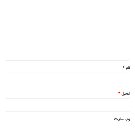
د
ی
د
گ
ا
ه
*
نام
*
ایمیل
*
وب‌ سایت