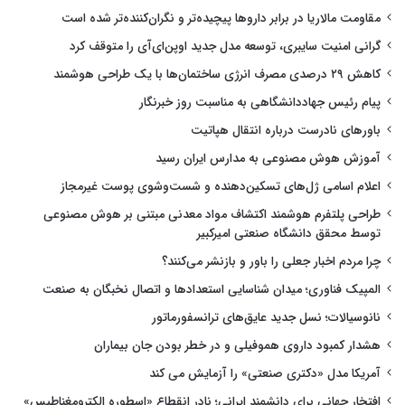
مقاومت مالاریا در برابر داروها پیچیده‌تر و نگران‌کننده‌تر شده است
گرانی امنیت سایبری، توسعه مدل جدید اوپن‌ای‌آی را متوقف کرد
کاهش ۲۹ درصدی مصرف انرژی ساختمان‌ها با یک طراحی هوشمند
پیام رئیس جهاددانشگاهی به مناسبت روز خبرنگار
باورهای نادرست درباره انتقال هپاتیت
آموزش هوش مصنوعی به مدارس ایران رسید
اعلام اسامی ژل‌های تسکین‌دهنده و شست‌وشوی پوست غیرمجاز
طراحی پلتفرم هوشمند اکتشاف مواد معدنی مبتنی بر هوش مصنوعی
توسط محقق دانشگاه صنعتی امیرکبیر
چرا مردم اخبار جعلی را باور و بازنشر می‌کنند؟
المپیک فناوری؛ میدان شناسایی استعدادها و اتصال نخبگان به صنعت
نانوسیالات؛ نسل جدید عایق‌های ترانسفورماتور
هشدار کمبود داروی هموفیلی و در خطر بودن جان بیماران
آمریکا مدل «دکتری صنعتی» را آزمایش می کند
افتخار جهانی برای دانشمند ایرانی؛ نادر انقطاع «اسطوره الکترومغناطیس»