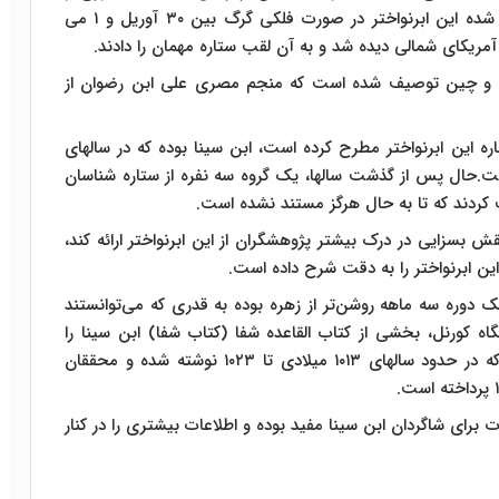
درخشان‌ترین پدیده ستاره‌ای است که تاکنون مشاهده شده این ابرنواختر در صورت فلکی گرگ بین ۳۰ آوریل و ۱ می
امی و چین توصیف شده‌ است که منجم مصری علی ابن رضوان از
ه این ابرنواختر مطرح کرده است، ابن سینا بوده که در سالهای
 کرده است.حال پس از گذشت سالها، یک گروه سه نفره از ستاره شناسان
 کردند که تا به حال هرگز مستند نشده است.
ش بسزایی در درک بیشتر پژوهشگران از این ابرنواختر ارائه کند،
ن ابرنواختر را به دقت شرح داده است.
جام شده نشان می‌دهد که SN ۱۰۰۶ طی یک دوره سه ماهه روشن‌تر از زهره بوده به قدری که می‌توانستند
اه کورنل، بخشی از کتاب القاعده شفا (کتاب شفا) ابن سینا را
ترجمه کرده‌اند. این کتاب یک کار عمده فلسفی است که در حدود سالهای ۱۰۱۳ میلادی تا ۱۰۲۳ نوشته شده و محققان
ت برای شاگردان ابن سینا مفید بوده و اطلاعات بیشتری را در کنار