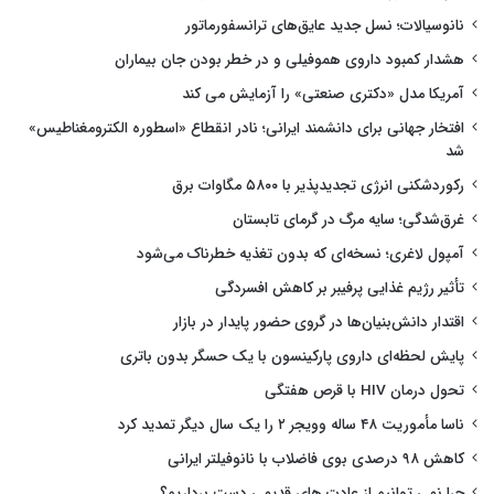
نانوسیالات؛ نسل جدید عایق‌های ترانسفورماتور
هشدار کمبود داروی هموفیلی و در خطر بودن جان بیماران
آمریکا مدل «دکتری صنعتی» را آزمایش می کند
افتخار جهانی برای دانشمند ایرانی؛ نادر انقطاع «اسطوره الکترومغناطیس»
شد
رکوردشکنی انرژی تجدیدپذیر با ۵۸۰۰ مگاوات برق
غرق‌شدگی؛ سایه مرگ در گرمای تابستان
آمپول لاغری؛ نسخه‌ای که بدون تغذیه خطرناک می‌شود
تأثیر رژیم غذایی پرفیبر بر کاهش افسردگی
اقتدار دانش‌بنیان‌ها در گروی حضور پایدار در بازار
پایش لحظه‌ای داروی پارکینسون با یک حسگر بدون باتری
تحول درمان HIV با قرص هفتگی
ناسا مأموریت ۴۸ ساله وویجر ۲ را یک سال دیگر تمدید کرد
کاهش ۹۸ درصدی بوی فاضلاب با نانوفیلتر ایرانی
چرا نمی توانیم از عادت های قدیمی دست برداریم؟