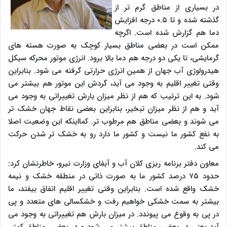
در بسیاری از مناطق گرم تر از
گذشته شده و تا ۰.۵ درجه افزایش
دما هم گزارش شده است. اگرچه
ممکن است در بعضی مناطق بسیار کوچک به صورت هسته های
گرمایشی، تا یکی دو درجه هم دما بالا برود. انرژی موتور محرکه سیکل
هیدرولوژی آب جهان از همین انرژی حرارتی گرفته می شود. بنابراین
وقتی تغییر اقلیم به وجود می آید، گردش این موتور هم بیشتر می
شود. به این ترتیب که هم از نظر میزان بارش تغییراتی به وجود می
آید و هم از نظر میزان تبخیر، بنابراین بعضی نقاط جهان خشک تر
می شوند و بعضی مناطق هم مرطوب تر. کمااینکه این وضعیت اصلا
به نفع کشور ما نیست و کشور ما دارد رو به خشک تر شدن حرکت
می کند.
معاون دفتر برنامه ریزی کلان آب و آبفای وزارت نیرو، خاطرنشان کرد:
حدود ۷۵ درصد کشور ما به صورت ذاتی در منطقه خشک و نیمه
خشک واقع شده است. بنابراین وقتی تغییر اقلیم اتفاق بیفتد، ما
بیشتر به سمت خشکی خواهیم رفت و خشکسالی های متعدد و پی
در پی به وقوع می پیوندد. در میزان بارش هم تغییراتی به وجود می
آید یعنی در بعضی مناطق بیشتر می شود و در بعضی مناطق کمتر.