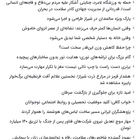
حمله به ورزشگاه لامرد، جنایتی آشکار علیه مردم بی‌دفاع و فاجعه‌ای انسانی
است/ قدردانی از مدیریت جهادی کادر سلامت در بحران
پارک ویژه سالمندان در شیراز طراحی و اجرا می‌شود
وقتی انسان‌ها کمتر حرف می‌زنند؛ نشانه‌ای از عصر انزوای خاموش
وقتی خانه به دستیار شخصی شما تبدیل می‌شود
چرا حفظ کاهش وزن این‌قدر سخت است؟
گام بزرگ برای تراشه‌های نوری؛ هدایت نور بدون ساختارهای پیچیده
برتری دست راست یا چپ ذاتی نیست؛ مغز با تکرار مهارت می‌سازد
هشدار قرمز در مزارع ذرت شیراز/ نخستین علائم آفت قرنطینه‌ای برگ‌خوار
پاییزه مشاهده شد
امید تازه برای جلوگیری از بازگشت سرطان
خواب کافی؛ کلید موفقیت تحصیلی و روابط اجتماعی نوجوانان
پژوهشگران ایرانی مسیر ساخت لباس‌های هوشمند را هموار کردند
مهار موج تعدیل نیروی شرکت‌های فناور پس از جنگ با تزریق ۱۴۰ میلیارد
تومان
بهبود گسترده شاخص‌های سلامت، رفاه و توانمندسازی زنان با پیمایش