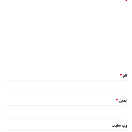
*
د
ی
د
گ
ا
ه
*
نام
*
ایمیل
*
وب‌ سایت