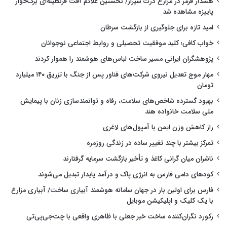
هشدار قرمز در مزارع ذرت شیراز/ نخستین علائم آفت قرنطینه‌ای برگ‌خوار
پاییزه مشاهده شد
امید تازه برای جلوگیری از بازگشت سرطان
خواب کافی؛ کلید موفقیت تحصیلی و روابط اجتماعی نوجوانان
پژوهشگران ایرانی مسیر ساخت لباس‌های هوشمند را هموار کردند
مهار موج تعدیل نیروی شرکت‌های فناور پس از جنگ با تزریق ۱۴۰ میلیارد
تومان
بهبود گسترده شاخص‌های سلامت، رفاه و توانمندسازی زنان با پیمایش
ملی سلامت خانواده هند
راز کاهش وزن ایمن با آمپول‌های لاغری
تمرکز بیشتر با چند تغییر ساده در زندگی روزمره
ناشران میان گرانی کاغذ و تأخیر بازگشت سرمایه گرفتارند
کودهای دامی فارس به انرژی پاک و درآمد پایدار تبدیل می‌شوند
فارس برای اولین بار در جهان سامانه هوشمند آبیاری ساخت/ آبیاری مزارع
با یک کلیک و اپلیکیشن موبایل
رکورد نگران‌کننده ساخت خبر جعلی با ظاهری واقعی با چت‌جی‌پی‌تی