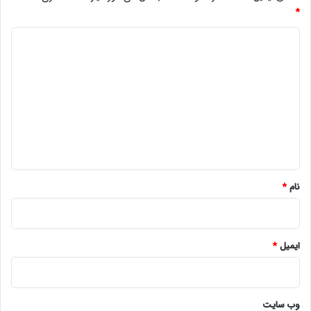
*
د
ی
د
گ
ا
ه
*
نام
*
ایمیل
*
وب‌ سایت