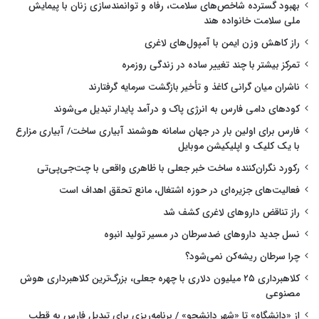
بهبود گسترده شاخص‌های سلامت، رفاه و توانمندسازی زنان با پیمایش
ملی سلامت خانواده هند
راز کاهش وزن ایمن با آمپول‌های لاغری
تمرکز بیشتر با چند تغییر ساده در زندگی روزمره
ناشران میان گرانی کاغذ و تأخیر بازگشت سرمایه گرفتارند
کودهای دامی فارس به انرژی پاک و درآمد پایدار تبدیل می‌شوند
فارس برای اولین بار در جهان سامانه هوشمند آبیاری ساخت/ آبیاری مزارع
با یک کلیک و اپلیکیشن موبایل
رکورد نگران‌کننده ساخت خبر جعلی با ظاهری واقعی با چت‌جی‌پی‌تی
فعالیت‌های جزیره‌ای در حوزه اشتغال، مانع تحقق اهداف است
راز تناقض داروهای لاغری کشف شد
نسل جدید داروهای ضدسرطان در مسیر تولید انبوه
چرا سرطان ریشه‌کن نمی‌شود؟
کلاهبرداری ۲۵ میلیون دلاری با چهره جعلی، بزرگ‌ترین کلاهبرداری هوش
مصنوعی
از «دانشگاه» تا «شهر دانشجو» / برنامه‌ریزی برای تبدیل فارس به قطب