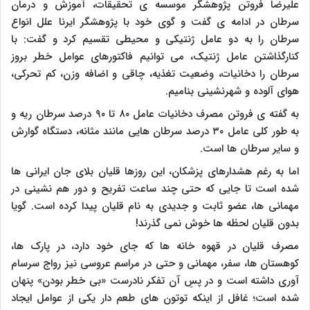
علیرضا فروتن پژوهشگر موسسه ی تحقیقات، آموزش و درمان
سرطان در ادامه ی گفت و گوی خود با پژوهشگر ایرنا علل انواع
سرطان را به دو عامل ژنتیکی و محیطی تقسیم کرد و گفت: با
کنارگذاشتن عامل ژنتیک، می توانیم فاکتورهای عوامل خطر بروز
سرطان را دخانیات، وضعیت تغذیه، چاقی و اضافه وزن، کم تحرکی،
هوای آلوده و شهرنشینی بنامیم.
به گفته ی فروتن مصرف دخانیات عامل ۸۰ تا ۹۰ درصد سرطان ریه و
به طور کلی عامل ۳۰ درصد سرطان هایی مانند مثانه، دستگاه گوارش
و سایر سرطان ها است.
اما به رغم هشدارهای پزشکان، این روزها قلیان بلای جان ایرانی ها
شده است تا جایی که حتی چند ساعت تفریح و دور هم نشینی در
مهمانی ها، عضو ثابت و جدیدی به نام قلیان پیدا کرده است. گویا
بدون قلیان لحظه ها خوش نمی گذرند!
مصرف قلیان در قهوه خانه ها که جای خود دارد، در پارک ها،
کوهستان ها، سفر، مهمانی و حتی در مراسم عروسی نیز رواج سرسام
آوری داشته است و در پسِ آن تفکر نادرست «بی خطر بودن» پنهان
شده است؛ غافل از اینکه توتون های طعم دار یکی از عوامل ایجاد