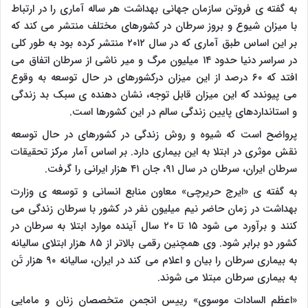
به گفته ی فروتن سازمان جهانی بهداشت هر ساله آماری را در ارتباط
با میزان شیوع و بروز سرطان در کشورهای مختلف منتشر می کند که
بر این اساس طبق آماری که در سال ۲۰۱۲ منتشر کرده بود به طور کلی
در سراسر دنیا حدود ۱۴ میلیون مرگ و میر ناشی از سرطان اتفاق می
افتد که ۶۰ درصد از این میزان درکشورهای در حال توسعه به وقوع
می پیوندد که این میزان قابل توجه، نشان دهنده ی سبک بد زندگی
و استانداردهای پایین زندگی سالم در این کشورها است.
پرواضح است که شیوه و روش زندگی در کشورهای در حال توسعه
نقش موثری در ابتلا به این بیماری دارد. بر اساس آمار مرکز تحقیقات
سرطان ایران، سرطان در سال ۹۱، جان ۴۱ هزار ایرانی را گرفت.
به گفته ی «ایرج حریرچی» معاون منابع انسانی و توسعه ی وزارت
بهداشت در زمان حاضر نیم میلیون نفر در کشور با سرطان زندگی می
کنند و برآورد می شود ۱۵ تا ۲۰ سال آینده موارد ابتلا به سرطان در
کشور دو برابر شود. وی همچنین رقمی بالاتر از ۸۵ هزار ابتلای سالیانه
به بیماری سرطان را بیان و اعلام می کند در ایران، سالیانه ۹۰ هزار تَن
به بیماری سرطان مبتلا می شوند.
«اعظم السادات موسوی» رییس انجمن متخصصان زنان و مامایی