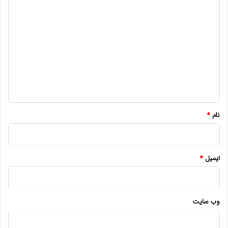
د
ی
د
گ
ا
ه
*
نام
*
ایمیل
*
وب‌ سایت