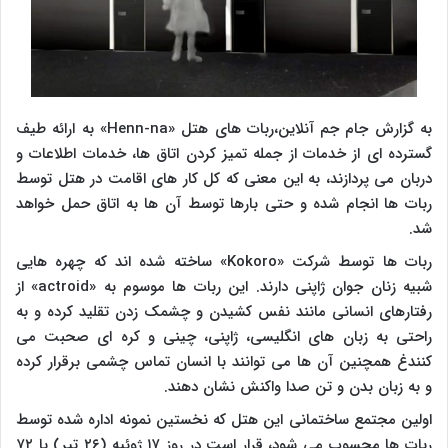
به گزارش جام جم آنلاین،ربات های هتل «Henn-na» به ارائه طیف
گسترده ای از خدمات از جمله تمیز کردن اتاق ها، خدمات اطلاعات و
دربان می پردازند، به این معنی که کل کار های اقامت در هتل توسط
ربات ها انجام شده و حتی بارها توسط آن ها به اتاق حمل خواهد
شد.
ربات ها توسط شرکت «Kokoro» ساخته شده اند که چهره هایی
شبیه زنان جوان ژاپنی دارند. این ربات ها موسوم به «actroid» از
رفتارهای انسانی مانند نفس کشیدن و چشمک زدن تقلید کرده و به
راحتی به زبان های انگلیسی، ژاپنی، چینی و کره ای صحبت می
کنندغ همچنین آن ها می توانند با انسان تماس چشمی برقرار کرده
و به زبان بدن و تن صدا واکنش نشان دهند.
اولین مجتمع ساختمانی این هتل که نخستین نمونه اداره شده توسط
ربات ها محسوب می شود، قرار است در روز ۱۷ ژوئیه (۲۶ تیر) با ۷۲