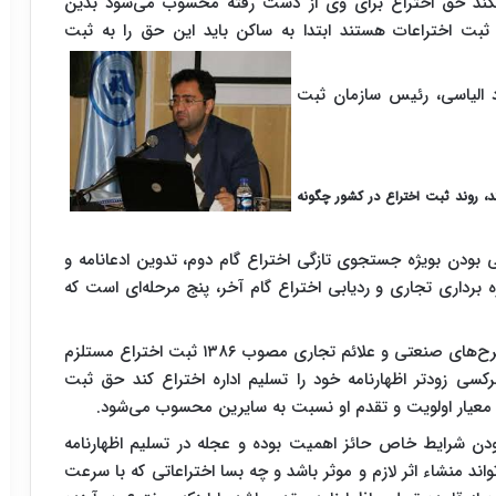
تراع نکند حق اختراع برای وی از دست رفته محسوب می‌شود بدین
ثبت اختراعات هستند ابتدا به ساکن باید این حق را به ثبت
د الیاسی، رئیس سازمان ثبت
د، روند ثبت اختراع در کشور چگونه
 بودن بویژه جستجوی تازگی اختراع گام دوم، تدوین ادعانامه و
برداری تجاری و ردیابی اختراع گام آخر، پنج مرحله‌ای است که
برطبق ماده ۲ آئین‌نامه اجرایی قانون ثبت اختراعات، طرح‌های صنعتی و علائم تجاری مصوب ۱۳۸۶ ثبت اختراع مستلزم
کسی زودتر اظهارنامه خود را تسلیم اداره اختراع کند حق ثبت
ه معیار اولویت و تقدم او نسبت به سایرین محسوب می‌شود.
ودن شرایط خاص حائز اهمیت بوده و عجله در تسلیم اظهارنامه
اند منشاء اثر لازم و موثر باشد و چه بسا اختراعاتی که با سرعت