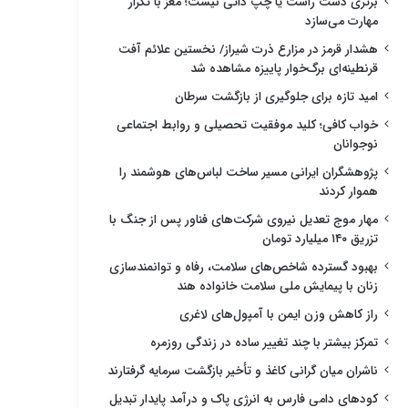
برتری دست راست یا چپ ذاتی نیست؛ مغز با تکرار
مهارت می‌سازد
هشدار قرمز در مزارع ذرت شیراز/ نخستین علائم آفت
قرنطینه‌ای برگ‌خوار پاییزه مشاهده شد
امید تازه برای جلوگیری از بازگشت سرطان
خواب کافی؛ کلید موفقیت تحصیلی و روابط اجتماعی
نوجوانان
پژوهشگران ایرانی مسیر ساخت لباس‌های هوشمند را
هموار کردند
مهار موج تعدیل نیروی شرکت‌های فناور پس از جنگ با
تزریق ۱۴۰ میلیارد تومان
بهبود گسترده شاخص‌های سلامت، رفاه و توانمندسازی
زنان با پیمایش ملی سلامت خانواده هند
راز کاهش وزن ایمن با آمپول‌های لاغری
تمرکز بیشتر با چند تغییر ساده در زندگی روزمره
ناشران میان گرانی کاغذ و تأخیر بازگشت سرمایه گرفتارند
کودهای دامی فارس به انرژی پاک و درآمد پایدار تبدیل