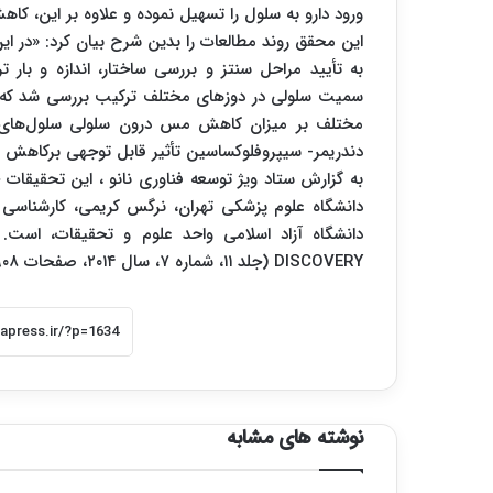
ورود دارو به سلول را تسهیل نموده و علاوه بر این، 
این محقق روند مطالعات را بدین شرح بیان کرد: «در ای
به تأیید مراحل سنتز و بررسی ساختار، اندازه و با
سمیت سلولی در دوزهای مختلف ترکیب بررسی شد که 
مختلف بر میزان کاهش مس درون سلولی سلول‌های م
دندریمر- سیپروفلوکساسین تأثیر قابل توجهی برکاهش م
به گزارش ستاد ویژ توسعه فناوری نانو ، این تحقیق
دانشگاه علوم پزشکی تهران، نرگس کریمی، کارشناسی
DISCOVERY (جلد ۱۱، شماره ۷، سال ۲۰۱۴، صفحات ۹۰۸ تا ۹۱۶) به چاپ رسیده است.
نوشته های مشابه