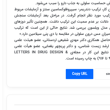
کاهش حساسیت سلولی به جذب دارو را سبب می‌شود.
ن کار، ترکیب دندریمر- سیپروفلوکساسین سنتز و آزمایشات مربوط
ر ترکیب مورد نظر انجام گرفت. در مراحل بعد آزمایشات سنجش
دلالت بر عدم سمیت این ترکیب داشت. همچنین تأثیر دوزهای
دل ویلسون بررسی شد. نتایج حاکی از این است که ترکیب
یزان مس درون سلولی در مقایسه با دی پنی سیلامین دارد.»
ات حاصل همکاری دکتر مهدی شفیعی اردستانی، عضو هیئت علمی
 ارشد زیست شناسی، و دکتر پریچهر یغمایی، عضو هیأت علمی
دانشگاه آزاد اسلامی واحد علوم و تحقیقات، است. نتایج این کار در مجله‌ی LETTERS IN DRUG DESIGN &
Copy URL