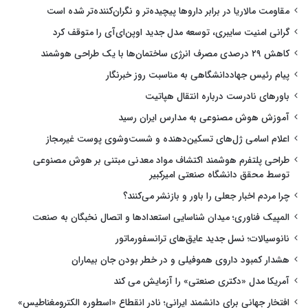
مقاومت مالاریا در برابر داروها پیچیده‌تر و نگران‌کننده‌تر شده است
گرانی امنیت سایبری، توسعه مدل جدید اوپن‌ای‌آی را متوقف کرد
کاهش ۲۹ درصدی مصرف انرژی ساختمان‌ها با یک طراحی هوشمند
پیام رئیس جهاددانشگاهی به مناسبت روز خبرنگار
باورهای نادرست درباره انتقال هپاتیت
آموزش هوش مصنوعی به مدارس ایران رسید
اعلام اسامی ژل‌های تسکین‌دهنده و شست‌وشوی پوست غیرمجاز
طراحی پلتفرم هوشمند اکتشاف مواد معدنی مبتنی بر هوش مصنوعی
توسط محقق دانشگاه صنعتی امیرکبیر
چرا مردم اخبار جعلی را باور و بازنشر می‌کنند؟
المپیک فناوری؛ میدان شناسایی استعدادها و اتصال نخبگان به صنعت
نانوسیالات؛ نسل جدید عایق‌های ترانسفورماتور
هشدار کمبود داروی هموفیلی و در خطر بودن جان بیماران
آمریکا مدل «دکتری صنعتی» را آزمایش می کند
افتخار جهانی برای دانشمند ایرانی؛ نادر انقطاع «اسطوره الکترومغناطیس»