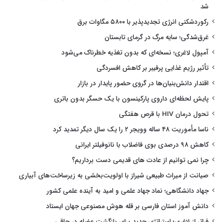
شد
رکوردشکنی انرژی تجدیدپذیر با ۵۸۰۰ مگاوات برق
غرق‌شدگی؛ سایه مرگ در گرمای تابستان
آمپول لاغری؛ نسخه‌ای که بدون تغذیه خطرناک می‌شود
تأثیر رژیم غذایی پرفیبر بر کاهش افسردگی
اقتدار دانش‌بنیان‌ها در گروی حضور پایدار در بازار
پایش لحظه‌ای داروی پارکینسون با یک حسگر بدون باتری
تحول درمان HIV با قرص هفتگی
ناسا مأموریت ۴۸ ساله وویجر ۲ را یک سال دیگر تمدید کرد
کاهش ۹۸ درصدی بوی فاضلاب با نانوفیلتر ایرانی
چرا نمی توانیم از عادت های قدیمی دست برداریم؟
صیانت از میراث طبیعی شیراز با اولویت‌بخشی به زیرساخت‌های آبیاری
جهاد دانشگاهی؛ نماد جهاد علمی و امید به آینده علمی کشور
دانش آموز استان فارسی بر قله هوش مصنوعی جهان ایستاد
فراتر از لاغری؛ استراتژی جدید برای بازگشت عضله در چاقی