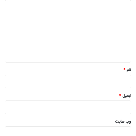
د
ی
د
گ
ا
ه
*
نام
*
ایمیل
*
وب‌ سایت