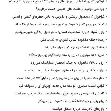
قوانین تأمین اجتماعی به‌روزرسانی می‌شوند؟ اصلاح قانون به نفع مردم
چرا نمی توانیم از عادت های قدیمی دست برداریم؟
فراخوان ۳ محصول پزشکی و دارویی به دلیل خطرهای کیفی و ایمنی
نجات «وویجر ۲» از خاموشی؛ تدبیر ناسا برای حفظ کاوشگر ۴۸ ساله
باور اشتباه درباره شخصیت انسان؛ ما در طول زندگی تغییر می‌کنیم
رسانه؛ حلقه مفقوده تبدیل فناوری به قدرت ملی
معتبرترین دانشگاه ژاپن درگیر بحران مالی شد
ضربه ۵۶۷ میلیون دلاری به متا؛ اینستاگرام زیر تیغ دادگاه
اروپا با ۳۴۸ ماهواره به جنگ انحصار استارلینک می‌رود
برای پیشگیری از وبا در تابستان، سبزیجات را درست بشویید
مقاومت مالاریا در برابر داروها پیچیده‌تر و نگران‌کننده‌تر شده است
گرانی امنیت سایبری، توسعه مدل جدید اوپن‌ای‌آی را متوقف کرد
کاهش ۲۹ درصدی مصرف انرژی ساختمان‌ها با یک طراحی هوشمند
پیام رئیس جهاددانشگاهی به مناسبت روز خبرنگار
باورهای نادرست درباره انتقال هپاتیت