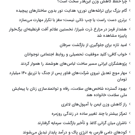
چرا حفظ کاهش وزن این‌قدر سخت است؟
گام بزرگ برای تراشه‌های نوری؛ هدایت نور بدون ساختارهای پیچیده
برتری دست راست یا چپ ذاتی نیست؛ مغز با تکرار مهارت می‌سازد
هشدار قرمز در مزارع ذرت شیراز/ نخستین علائم آفت قرنطینه‌ای برگ‌خوار
پاییزه مشاهده شد
امید تازه برای جلوگیری از بازگشت سرطان
خواب کافی؛ کلید موفقیت تحصیلی و روابط اجتماعی نوجوانان
پژوهشگران ایرانی مسیر ساخت لباس‌های هوشمند را هموار کردند
مهار موج تعدیل نیروی شرکت‌های فناور پس از جنگ با تزریق ۱۴۰ میلیارد
تومان
بهبود گسترده شاخص‌های سلامت، رفاه و توانمندسازی زنان با پیمایش
ملی سلامت خانواده هند
راز کاهش وزن ایمن با آمپول‌های لاغری
تمرکز بیشتر با چند تغییر ساده در زندگی روزمره
ناشران میان گرانی کاغذ و تأخیر بازگشت سرمایه گرفتارند
کودهای دامی فارس به انرژی پاک و درآمد پایدار تبدیل می‌شوند