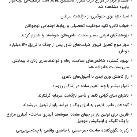
هشدار قرمز در مزارع ذرت شیراز/ نخستین علائم آفت قرنطینه‌ای برگ‌خوار
پاییزه مشاهده شد
امید تازه برای جلوگیری از بازگشت سرطان
خواب کافی؛ کلید موفقیت تحصیلی و روابط اجتماعی نوجوانان
پژوهشگران ایرانی مسیر ساخت لباس‌های هوشمند را هموار کردند
مهار موج تعدیل نیروی شرکت‌های فناور پس از جنگ با تزریق ۱۴۰ میلیارد
تومان
بهبود گسترده شاخص‌های سلامت، رفاه و توانمندسازی زنان با پیمایش
ملی سلامت خانواده هند
راز کاهش وزن ایمن با آمپول‌های لاغری
تمرکز بیشتر با چند تغییر ساده در زندگی روزمره
ناشران میان گرانی کاغذ و تأخیر بازگشت سرمایه گرفتارند
کودهای دامی فارس به انرژی پاک و درآمد پایدار تبدیل می‌شوند
فارس برای اولین بار در جهان سامانه هوشمند آبیاری ساخت/ آبیاری مزارع
با یک کلیک و اپلیکیشن موبایل
رکورد نگران‌کننده ساخت خبر جعلی با ظاهری واقعی با چت‌جی‌پی‌تی