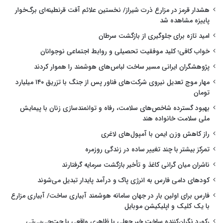
هشدار قرمز در مزارع ذرت شیراز/ نخستین علائم آفت قرنطینه‌ای برگ‌خوار
پاییزه مشاهده شد
امید تازه برای جلوگیری از بازگشت سرطان
خواب کافی؛ کلید موفقیت تحصیلی و روابط اجتماعی نوجوانان
پژوهشگران ایرانی مسیر ساخت لباس‌های هوشمند را هموار کردند
مهار موج تعدیل نیروی شرکت‌های فناور پس از جنگ با تزریق ۱۴۰ میلیارد
تومان
بهبود گسترده شاخص‌های سلامت، رفاه و توانمندسازی زنان با پیمایش
ملی سلامت خانواده هند
راز کاهش وزن ایمن با آمپول‌های لاغری
تمرکز بیشتر با چند تغییر ساده در زندگی روزمره
ناشران میان گرانی کاغذ و تأخیر بازگشت سرمایه گرفتارند
کودهای دامی فارس به انرژی پاک و درآمد پایدار تبدیل می‌شوند
فارس برای اولین بار در جهان سامانه هوشمند آبیاری ساخت/ آبیاری مزارع
با یک کلیک و اپلیکیشن موبایل
رکورد نگران‌کننده ساخت خبر جعلی با ظاهری واقعی با چت‌جی‌پی‌تی