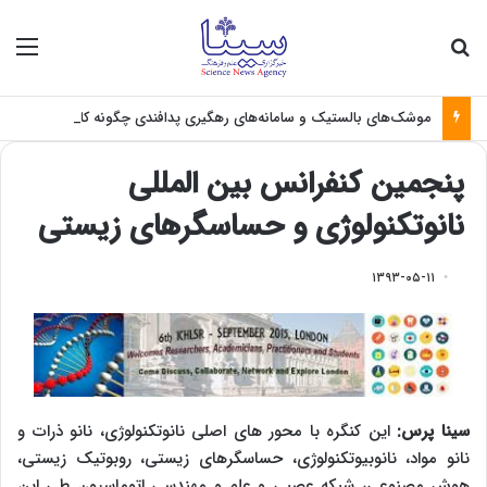
جستجو برای
منو
موشک‌های بالستیک و سامانه‌های رهگیری پدافندی چگونه کار می کنند؟
پنجمین کنفرانس بین المللی
نانوتکنولوژی و حساسگرهای زیستی
۱۳۹۳-۰۵-۱۱
سینا پرس:
این کنگره با محور های اصلی نانوتکنولوژی، نانو ذرات و
نانو مواد، نانوبیوتکنولوژی، حساسگرهای زیستی، روبوتیک زیستی،
هوش مصنوعی، شبکه عصبی و علم و مهندسی اتوماسیون طی این