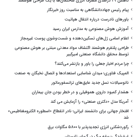
کاهش ۲۹ درصدی مصرف انرژی ساختمان‌ها با یک طراحی هوشمند
پیام رئیس جهاددانشگاهی به مناسبت روز خبرنگار
باورهای نادرست درباره انتقال هپاتیت
آموزش هوش مصنوعی به مدارس ایران رسید
اعلام اسامی ژل‌های تسکین‌دهنده و شست‌وشوی پوست غیرمجاز
طراحی پلتفرم هوشمند اکتشاف مواد معدنی مبتنی بر هوش مصنوعی
توسط محقق دانشگاه صنعتی امیرکبیر
چرا مردم اخبار جعلی را باور و بازنشر می‌کنند؟
المپیک فناوری؛ میدان شناسایی استعدادها و اتصال نخبگان به صنعت
نانوسیالات؛ نسل جدید عایق‌های ترانسفورماتور
هشدار کمبود داروی هموفیلی و در خطر بودن جان بیماران
آمریکا مدل «دکتری صنعتی» را آزمایش می کند
افتخار جهانی برای دانشمند ایرانی؛ نادر انقطاع «اسطوره الکترومغناطیس»
شد
رکوردشکنی انرژی تجدیدپذیر با ۵۸۰۰ مگاوات برق
غرق‌شدگی؛ سایه مرگ در گرمای تابستان