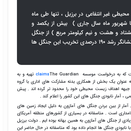
یطی غیر انتفاعی در برزیل ، تنها طی ماه
با شهریور ماه سال جاری ) بیش از یکصد و
هشتاد و هشت و نیم کیلومتر مربع ) از جنگل
های آمازون تخریب شده و این آمار نشانگر رشد ۱۹۰ درصدی تخریب این جنگل ها
است که به درخواست موسسه
The Guardian
claims
تهیه و به
به عنوان یک بخش از همکاری بدنه مشارکت های اداری با گروه
 جبهه اهداف زیست محیطی خود را محدود تر کرده اند . پیش
 ، آمار نابودی جنگل های این کشور را اعلام کند .
آمار از بین بردن جنگل های آمازون به دلیل ایجاد زمین های
مداری است . متاسفانه در بسیاری از کشورهای منطقه آمریکای
خریب بخش های زیادی از جنگل های آمازون به همین بهانه بوده ایم . دولت برزیل
 نابودی جنگل ها انجام داده بود که متاسفانه در حال حاضر این