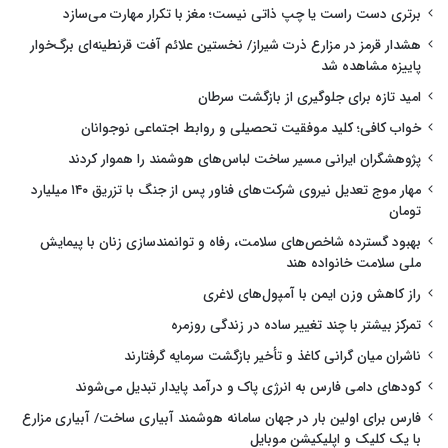
برتری دست راست یا چپ ذاتی نیست؛ مغز با تکرار مهارت می‌سازد
هشدار قرمز در مزارع ذرت شیراز/ نخستین علائم آفت قرنطینه‌ای برگ‌خوار
پاییزه مشاهده شد
امید تازه برای جلوگیری از بازگشت سرطان
خواب کافی؛ کلید موفقیت تحصیلی و روابط اجتماعی نوجوانان
پژوهشگران ایرانی مسیر ساخت لباس‌های هوشمند را هموار کردند
مهار موج تعدیل نیروی شرکت‌های فناور پس از جنگ با تزریق ۱۴۰ میلیارد
تومان
بهبود گسترده شاخص‌های سلامت، رفاه و توانمندسازی زنان با پیمایش
ملی سلامت خانواده هند
راز کاهش وزن ایمن با آمپول‌های لاغری
تمرکز بیشتر با چند تغییر ساده در زندگی روزمره
ناشران میان گرانی کاغذ و تأخیر بازگشت سرمایه گرفتارند
کودهای دامی فارس به انرژی پاک و درآمد پایدار تبدیل می‌شوند
فارس برای اولین بار در جهان سامانه هوشمند آبیاری ساخت/ آبیاری مزارع
با یک کلیک و اپلیکیشن موبایل