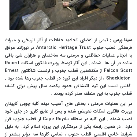
سینا پرس
: تیمی از اعضای اتحادیه حفاظت از آثار تاریخی و میراث
فرهنگی قطب جنوب
Antarctic Heritage Trust
در نیوزلند موفق
به انجام عملیات حفاظتی و مرمتی سه ساختمان و هزاران شی باقی
مانده در آن ها شدند . این آثار توسط روبرت فالکون اسکات
Robert
Falcon Scott
از مکتشفین قطب جنوب و ارنست شاکلتون
Ernest
Shackleton
، از دیگر افراد این گروه در قطب جنوب رها شده بود .
گفتنی است این تیم اکتشافی حدود یکصد سال پیش برای کشف
قطب جنوب به این منطقه سفر کرده بودند .
در این عملیات مرمتی ، بخش های آسیب دیده کلبه چوبی کاپیتان
روبرت فالکون اسکات تعویض شده و پس از عایق کاری در جای خود
نصب شدند . این کلبه در منطقه
Cape Royds
از قطب جنوب قرار
دارد . در همین رابطه یکی از مرمتگران این پروژه اعلام کرد : به دلیل
شرایط خاص اقلیمی قطب جنوب ، تمامی کارها سه برابر بیشتر از