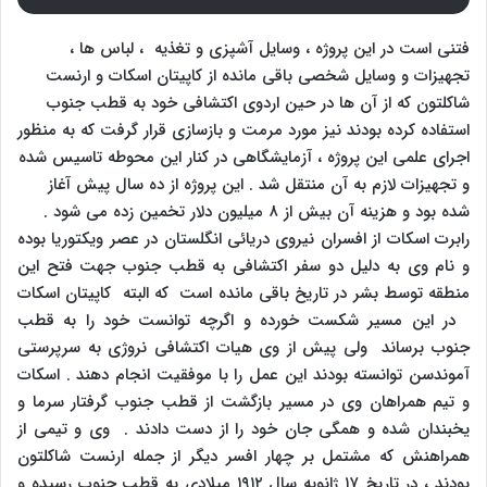
فتنی است در این پروژه ، وسایل آشپزی و تغذیه ، لباس ها ،
تجهیزات و وسایل شخصی باقی مانده از کاپیتان اسکات و ارنست
شاکلتون که از آن ها در حین اردوی اکتشافی خود به قطب جنوب
استفاده کرده بودند نیز مورد مرمت و بازسازی قرار گرفت که به منظور
اجرای علمی این پروژه ، آزمایشگاهی در کنار این محوطه تاسیس شده
و تجهیزات لازم به آن منتقل شد . این پروژه از ده سال پیش آغاز
شده بود و هزینه آن بیش از ۸ میلیون دلار تخمین زده می شود .
رابرت اسکات از افسران نیروی دریائی انگلستان در عصر ویکتوریا بوده
و نام وی به دلیل دو سفر اکتشافی به قطب جنوب جهت فتح این
منطقه توسط بشر در تاریخ باقی مانده است که البته کاپیتان اسکات
در این مسیر شکست خورده و اگرچه توانست خود را به قطب
جنوب برساند ولی پیش از وی هیات اکتشافی نروژی به سرپرستی
آموندسن توانسته بودند این عمل را با موفقیت انجام دهند . اسکات
و تیم همراهان وی در مسیر بازگشت از قطب جنوب گرفتار سرما و
یخبندان شده و همگی جان خود را از دست دادند . وی و تیمی از
همراهنش که مشتمل بر چهار افسر دیگر از جمله ارنست شاکلتون
بودند ، در تاریخ ۱۷ ژانویه سال ۱۹۱۲ میلادی به قطب جنوب رسیده و