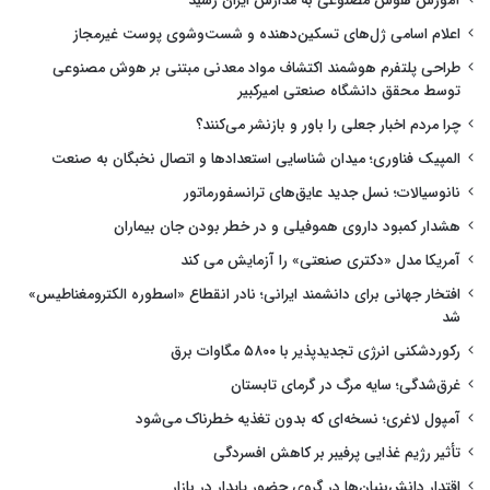
آموزش هوش مصنوعی به مدارس ایران رسید
اعلام اسامی ژل‌های تسکین‌دهنده و شست‌وشوی پوست غیرمجاز
طراحی پلتفرم هوشمند اکتشاف مواد معدنی مبتنی بر هوش مصنوعی
توسط محقق دانشگاه صنعتی امیرکبیر
چرا مردم اخبار جعلی را باور و بازنشر می‌کنند؟
المپیک فناوری؛ میدان شناسایی استعدادها و اتصال نخبگان به صنعت
نانوسیالات؛ نسل جدید عایق‌های ترانسفورماتور
هشدار کمبود داروی هموفیلی و در خطر بودن جان بیماران
آمریکا مدل «دکتری صنعتی» را آزمایش می کند
افتخار جهانی برای دانشمند ایرانی؛ نادر انقطاع «اسطوره الکترومغناطیس»
شد
رکوردشکنی انرژی تجدیدپذیر با ۵۸۰۰ مگاوات برق
غرق‌شدگی؛ سایه مرگ در گرمای تابستان
آمپول لاغری؛ نسخه‌ای که بدون تغذیه خطرناک می‌شود
تأثیر رژیم غذایی پرفیبر بر کاهش افسردگی
اقتدار دانش‌بنیان‌ها در گروی حضور پایدار در بازار