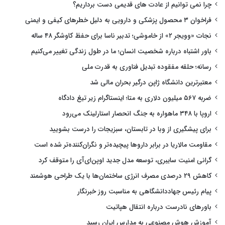
چرا نمی توانیم از عادت های قدیمی دست برداریم؟
فراخوان ۳ محصول پزشکی و دارویی به دلیل خطرهای کیفی و ایمنی
نجات «وویجر ۲» از خاموشی؛ تدبیر ناسا برای حفظ کاوشگر ۴۸ ساله
باور اشتباه درباره شخصیت انسان؛ ما در طول زندگی تغییر می‌کنیم
رسانه؛ حلقه مفقوده تبدیل فناوری به قدرت ملی
معتبرترین دانشگاه ژاپن درگیر بحران مالی شد
ضربه ۵۶۷ میلیون دلاری به متا؛ اینستاگرام زیر تیغ دادگاه
اروپا با ۳۴۸ ماهواره به جنگ انحصار استارلینک می‌رود
برای پیشگیری از وبا در تابستان، سبزیجات را درست بشویید
مقاومت مالاریا در برابر داروها پیچیده‌تر و نگران‌کننده‌تر شده است
گرانی امنیت سایبری، توسعه مدل جدید اوپن‌ای‌آی را متوقف کرد
کاهش ۲۹ درصدی مصرف انرژی ساختمان‌ها با یک طراحی هوشمند
پیام رئیس جهاددانشگاهی به مناسبت روز خبرنگار
باورهای نادرست درباره انتقال هپاتیت
آموزش هوش مصنوعی به مدارس ایران رسید