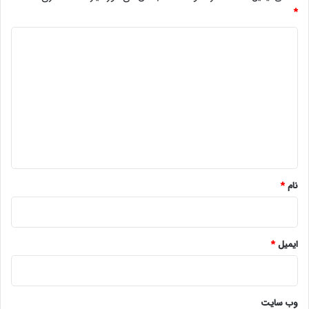
*
د
ی
د
گ
ا
ه
*
نام
*
ایمیل
*
وب‌ سایت