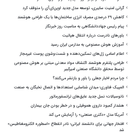
گرانی امنیت سایبری، توسعه مدل جدید اوپن‌ای‌آی را متوقف کرد
کاهش ۲۹ درصدی مصرف انرژی ساختمان‌ها با یک طراحی هوشمند
پیام رئیس جهاددانشگاهی به مناسبت روز خبرنگار
باورهای نادرست درباره انتقال هپاتیت
آموزش هوش مصنوعی به مدارس ایران رسید
اعلام اسامی ژل‌های تسکین‌دهنده و شست‌وشوی پوست غیرمجاز
طراحی پلتفرم هوشمند اکتشاف مواد معدنی مبتنی بر هوش مصنوعی
توسط محقق دانشگاه صنعتی امیرکبیر
چرا مردم اخبار جعلی را باور و بازنشر می‌کنند؟
المپیک فناوری؛ میدان شناسایی استعدادها و اتصال نخبگان به صنعت
نانوسیالات؛ نسل جدید عایق‌های ترانسفورماتور
هشدار کمبود داروی هموفیلی و در خطر بودن جان بیماران
آمریکا مدل «دکتری صنعتی» را آزمایش می کند
افتخار جهانی برای دانشمند ایرانی؛ نادر انقطاع «اسطوره الکترومغناطیس»
شد