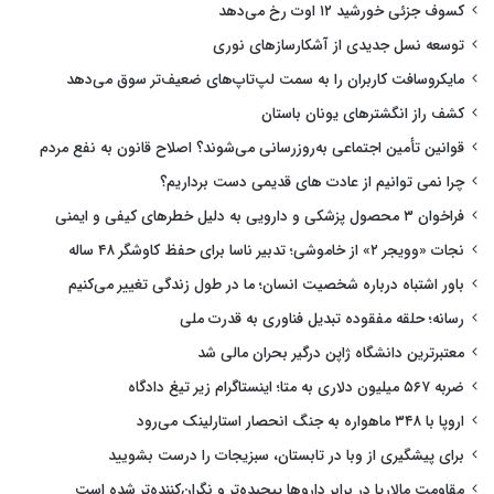
کسوف جزئی خورشید ۱۲ اوت رخ می‌دهد
توسعه نسل جدیدی از آشکارسازهای نوری
مایکروسافت کاربران را به سمت لپ‌تاپ‌های ضعیف‌تر سوق می‌دهد
کشف راز انگشترهای یونان باستان
قوانین تأمین اجتماعی به‌روزرسانی می‌شوند؟ اصلاح قانون به نفع مردم
چرا نمی توانیم از عادت های قدیمی دست برداریم؟
فراخوان ۳ محصول پزشکی و دارویی به دلیل خطرهای کیفی و ایمنی
نجات «وویجر ۲» از خاموشی؛ تدبیر ناسا برای حفظ کاوشگر ۴۸ ساله
باور اشتباه درباره شخصیت انسان؛ ما در طول زندگی تغییر می‌کنیم
رسانه؛ حلقه مفقوده تبدیل فناوری به قدرت ملی
معتبرترین دانشگاه ژاپن درگیر بحران مالی شد
ضربه ۵۶۷ میلیون دلاری به متا؛ اینستاگرام زیر تیغ دادگاه
اروپا با ۳۴۸ ماهواره به جنگ انحصار استارلینک می‌رود
برای پیشگیری از وبا در تابستان، سبزیجات را درست بشویید
مقاومت مالاریا در برابر داروها پیچیده‌تر و نگران‌کننده‌تر شده است