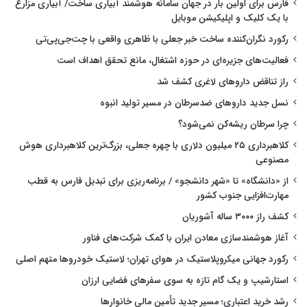
فارس برای اولین بار در جهان سامانه هوشمند آبیاری ساخت/ آبیاری مزارع
با یک کلیک و اپلیکیشن موبایل
رکورد نگران‌کننده ساخت خبر جعلی با ظاهری واقعی با چت‌جی‌پی‌تی
فعالیت‌های جزیره‌ای در حوزه اشتغال، مانع تحقق اهداف است
راز تناقض داروهای لاغری کشف شد
نسل جدید داروهای ضدسرطان در مسیر تولید انبوه
چرا سرطان ریشه‌کن نمی‌شود؟
کلاهبرداری ۲۵ میلیون دلاری با چهره جعلی، بزرگ‌ترین کلاهبرداری هوش
مصنوعی
از «دانشگاه» تا «شهر دانشجو» / برنامه‌ریزی برای تبدیل فارس به قطب
مهارت‌افزایی جنوب کشور
کشف راز ۳۰۰۰ ساله آشوریان
آغاز هوشمندسازی معادن ایران با کمک شرکت‌های فناور
رکورد جهانی میکروپلاستیک در هوای تهران؛ لاستیک خودروها متهم اصلی
استارشیپ و یک گام تازه به سوی سفرهای فضایی ارزان
رشد خرید اعتباری؛ مسیر جدید تأمین مالی خانوارها