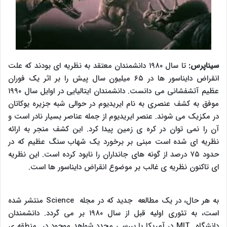
سیناپرس:
تا سال ۱۹۸۰ دانشمندان معتقد به نظریه ای بودند که علت
انقراض دایناسور ها در ۶۵ میلیون سال پیش را بر اثر یک فوران
عظیم آتشفشانی می دانست. دانشمندان ایتالیایی در اوایل سال ۱۹۹۰
موفق به کشف عنصری به نام ایریدیوم در حوالی شبه جزیره یوکاتان
در مکزیک می شوند. عنصر ایریدیوم از جمله عناصر بسیار نادر است و
آن را نمی توان در کره ی زمین پیدا کرد. این کشف منجر به ارائه
نظریه ای شده است مبنی بر برخورد یک شهاب سنگ عظیم که در
حدود ۷۵ درصد از گونه های جانداران را نابود کرده است. این نظریه
ای تاکنون نظریه ی غالب بر موضوع انقراض دایناسور ها است.
به هر حال، در یک مطالعه جدید که در مجله
Science
منتشر شده
است، به تئوری اولیه قبل از سال ۱۹۸۰ بر می گردد. دانشمندان
دانشگاه
MIT
در آمریکا با بررسی مجدد شواهد موجود در منطقه ی