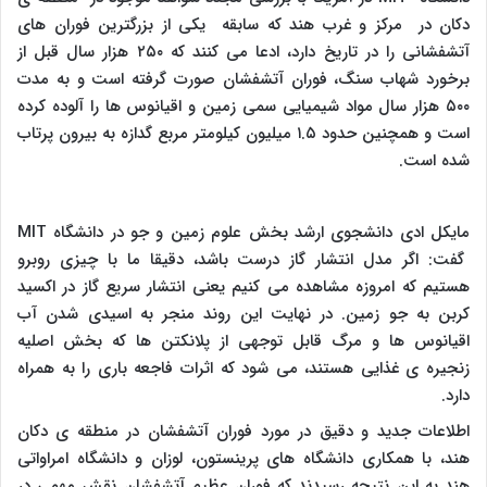
دکان در مرکز و غرب هند که سابقه یکی از بزرگترین فوران های
آتشفشانی را در تاریخ دارد، ادعا می کنند که ۲۵۰ هزار سال قبل از
برخورد شهاب سنگ، فوران آتشفشان صورت گرفته است و به مدت
۵۰۰ هزار سال مواد شیمیایی سمی زمین و اقیانوس ها را آلوده کرده
است و همچنین حدود ۱.۵ میلیون کیلومتر مربع گدازه به بیرون پرتاب
شده است.
مایکل ادی دانشجوی ارشد بخش علوم زمین و جو در دانشگاه
MIT
گفت: اگر مدل انتشار گاز درست باشد، دقیقا ما با چیزی روبرو
هستیم که امروزه مشاهده می کنیم یعنی انتشار سریع گاز در اکسید
کربن به جو زمین. در نهایت این روند منجر به اسیدی شدن آب
اقیانوس ها و مرگ قابل توجهی از پلانکتن ها که بخش اصلیه
زنجیره ی غذایی هستند، می شود که اثرات فاجعه باری را به همراه
دارد.
اطلاعات جدید و دقیق در مورد فوران آتشفشان در منطقه ی دکان
هند، با همکاری دانشگاه های پرینستون، لوزان و دانشگاه امراواتی
هند به این نتیجه رسیدند که فوران عظیم آتشفشان نقش مهمی در