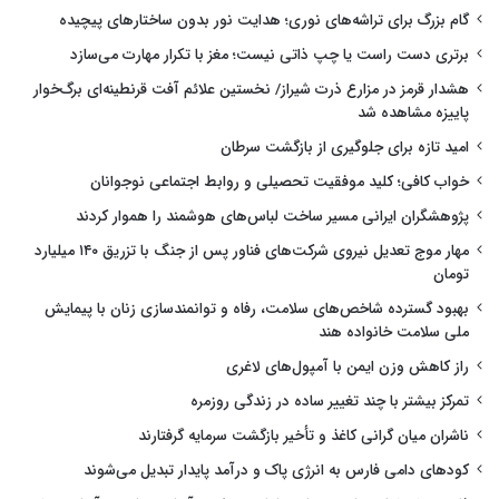
گام بزرگ برای تراشه‌های نوری؛ هدایت نور بدون ساختارهای پیچیده
برتری دست راست یا چپ ذاتی نیست؛ مغز با تکرار مهارت می‌سازد
هشدار قرمز در مزارع ذرت شیراز/ نخستین علائم آفت قرنطینه‌ای برگ‌خوار
پاییزه مشاهده شد
امید تازه برای جلوگیری از بازگشت سرطان
خواب کافی؛ کلید موفقیت تحصیلی و روابط اجتماعی نوجوانان
پژوهشگران ایرانی مسیر ساخت لباس‌های هوشمند را هموار کردند
مهار موج تعدیل نیروی شرکت‌های فناور پس از جنگ با تزریق ۱۴۰ میلیارد
تومان
بهبود گسترده شاخص‌های سلامت، رفاه و توانمندسازی زنان با پیمایش
ملی سلامت خانواده هند
راز کاهش وزن ایمن با آمپول‌های لاغری
تمرکز بیشتر با چند تغییر ساده در زندگی روزمره
ناشران میان گرانی کاغذ و تأخیر بازگشت سرمایه گرفتارند
کودهای دامی فارس به انرژی پاک و درآمد پایدار تبدیل می‌شوند