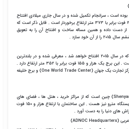
ده است ، سرانجام تکمیل شده و در سال جاری میلادی افتتاح
خواهد شد . این برج که در مسکو قرار دارد از هزار و ۲۲۴ فوت برابر با ۳۷۳ متر ارتفاع برخوردار است . قابل ذکر است که
 از دست داده و همین مساله ساخت و افتتاح آن را به تعویق
ن خود سازد .
برج اوکو به عنوان دومین آسمان خراش بزرگ مسکو که در سال ۲۰۱۵ افتتاح خواهد شد ، معرفی شده و در بلندترین
برج ها جهان در این سال عنوان هفتم را کسب کرده است . این برج یک هزار و ۱۵۵ فوت برابر با ۳۵۲ متر ارتفاع دارد .
کز تجارت یک جهان (
One World Trade Center
) و برج خلیفه
Shenya
) چین است که از مراکز خرید ، هتل ها ، فضای های
اداری و واحدهای مسکونی برخوردار بوده و دارای یک ایستگاه مترو نیز هست . این ساختمان با ارتفاع هزار و ۱۵۰ فوت
ربی (
ADNOC Headquarters
)