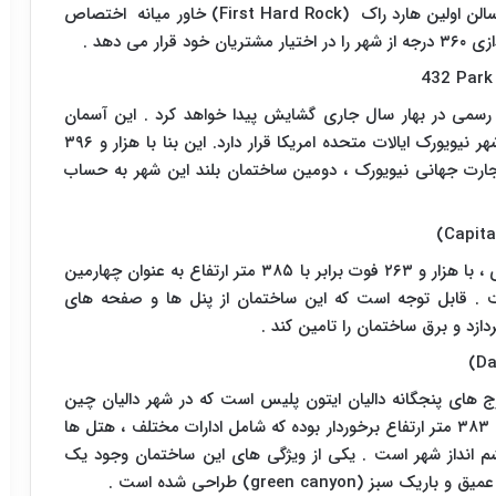
الن اولین هارد راک (
First Hard Rock
) خاور میانه اختصاص
می دهد .
432 Park A
رسمی در بهار سال جاری گشایش پیدا خواهد کرد . این آسمان
) شهر نیویورک ایالات متحده امریکا قرار دارد. این بنا با هزار و ۳۹۶
تمان مرکز تجارت جهانی نیویورک ، دومین ساختمان بلند این شهر به حساب
)
Capita
برج معتبر بازار پایتخت واقع در ریاض عربستان سعودی ، با هزار و ۲۶۳ فوت برابر با ۳۸۵ متر ارتفاع به عنوان چهارمین
ان معرفی شده است . قابل توجه است که این ساختمان از پنل ها و صفحه های
ازد و برق ساختمان را تامین کند .
)
Da
برج از مجموعه برج های پنجگانه دالیان ایتون پلیس است که در شهر دالیان چین
ساخته شده است . این برج از هزار و ۲۵۷ فوت برابر با ۳۸۳ متر ارتفاع برخوردار بوده که شامل ادارات مختلف ، هتل ها
 انداز شهر است . یکی از ویژگی های این ساختمان وجود یک
عمیق و باریک سبز (
green canyon
) طراحی شده است .