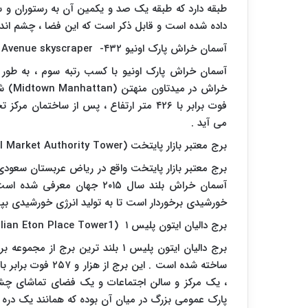
طبقه دارد که طبقه یک صد و یکمین آن به رستوران و س
داده شده است و قابل ذکر است که این فضا ، چشم اندازی ۳۶۰ درجه از شهر را در اختیار مشتریان خود قرار 
آسمان خراش پارک اونیو ۴۳۲-
venue skyscraper
آسمان خراش پارک اونیو با کسب رتبه سوم ، به طور 
خراش در میدتاون منهتن (
Midtown Manhattan
فوت برابر با ۴۲۶ متر ارتفاع ، پس از ساخ
می آید .
برج معتبر بازار پایتخت (
l Market Authority Tower
آسمان خراش بلند سال ۲۰۱۵ جه
خورشیدی برخوردار است تا به تولید انرژی خورشیدی بپرد
برج دالیان ایتون پلیس ۱ (
lian Eton Place Tower1
برج دالیان ایتون پلیس ۱ بلند ترین 
، یک مرکز و سالن اجتماعات و یک فضای تماشای چشم
پارک عمومی بزرگ در میان آن بوده که همانند یک دره 