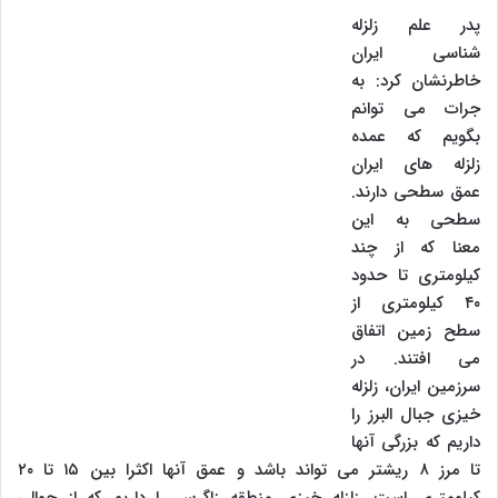
پدر علم زلزله
شناسی ایران
خاطرنشان کرد: به
جرات می توانم
بگویم که عمده
زلزله های ایران
عمق سطحی دارند.
سطحی به این
معنا که از چند
کیلومتری تا حدود
۴۰ کیلومتری از
سطح زمین اتفاق
می افتند. در
سرزمین ایران، زلزله
خیزی جبال البرز را
داریم که بزرگی آنها
تا مرز ۸ ریشتر می تواند باشد و عمق آنها اکثرا بین ۱۵ تا ۲۰