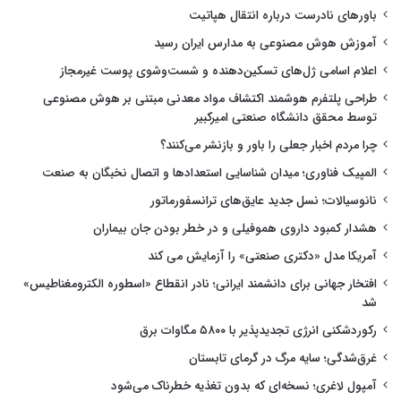
باورهای نادرست درباره انتقال هپاتیت
آموزش هوش مصنوعی به مدارس ایران رسید
اعلام اسامی ژل‌های تسکین‌دهنده و شست‌وشوی پوست غیرمجاز
طراحی پلتفرم هوشمند اکتشاف مواد معدنی مبتنی بر هوش مصنوعی
توسط محقق دانشگاه صنعتی امیرکبیر
چرا مردم اخبار جعلی را باور و بازنشر می‌کنند؟
المپیک فناوری؛ میدان شناسایی استعدادها و اتصال نخبگان به صنعت
نانوسیالات؛ نسل جدید عایق‌های ترانسفورماتور
هشدار کمبود داروی هموفیلی و در خطر بودن جان بیماران
آمریکا مدل «دکتری صنعتی» را آزمایش می کند
افتخار جهانی برای دانشمند ایرانی؛ نادر انقطاع «اسطوره الکترومغناطیس»
شد
رکوردشکنی انرژی تجدیدپذیر با ۵۸۰۰ مگاوات برق
غرق‌شدگی؛ سایه مرگ در گرمای تابستان
آمپول لاغری؛ نسخه‌ای که بدون تغذیه خطرناک می‌شود