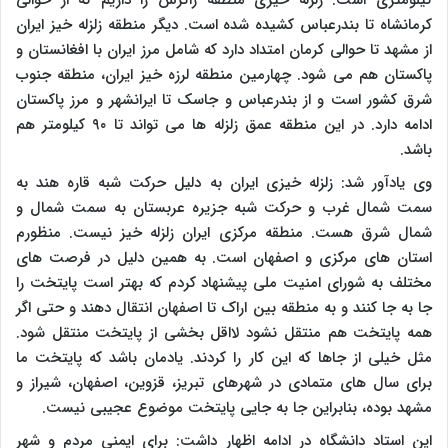
کیلومتری است. زلزله خیزی منطقه زاگرس را داریم که از حوالی
کرمانشاه تا بندرعباس کشیده شده است. دیگر منطقه زلزله خیز ایران
از مشهد تا حوالی کرمان امتداد دارد که شامل مرز ایران با افغانستان و
پاکستان هم می شود. چهارمین منطقه لرزه خیز ایران، منطقه جنوب
شرق کشور است و از بندرعباس و جاسک تا ایرانشهر و مرز پاکستان
ادامه دارد. در این منطقه عمق زلزله ها می تواند تا ۹۰ کیلومتر هم
باشد.
وی یادآور شد: زلزله خیزی ایران به دلیل حرکت شبه قاره هند به
سمت شمال غرب و حرکت شبه جزیره عربستان به سمت شمال و
شمال شرق هست. منطقه مرکزی ایران زلزله خیز نیست. منظورم
استان های مرکزی و اصفهان است. به همین دلیل در فرصت های
مختلف به شورای امنیت ملی پیشنهاد کردم که بهتر است پایتخت را
جا به جا کنند و به منطقه بین اراک تا اصفهان انتقال دهند و حتی اگر
همه پایتخت هم منتقل نشود لااقل بخشی از پایتخت منتقل شود.
مثل خیلی از جاها که این کار را کردند. یادمان باشد که پایتخت ما
برای سال های متمادی در شهرهای تبریز، قزوین، اصفهان، شیراز و
مشهد بوده، بنابراین جا به جایی پایتخت موضوع عجیبی نیست.
این استاد دانشگاه در ادامه اظهار داشت: برای ایمنی مردم و شهر