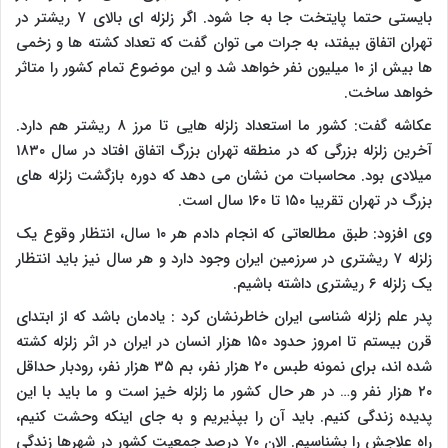
بایستی حتما پایتخت جا به جا شود. اگر زلزله ای بالای ۷ ریشتر در
تهران اتفاق بیفتد، به جرات می توان گفت که تعداد کشته ها و زخمی
ها بیش از ۱۰ میلیون نفر خواهد شد و این موضوع تمام کشور را متاثر
خواهد ساخت.
عکاشه گفت: کشور ما استعداد زلزله هایی تا مرز ۸ ریشتر هم دارد.
آخرین زلزله بزرگی که در منطقه تهران بزرگ اتفاق افتاد در سال ۱۸۳۰
میلادی بود. محاسبات من نشان می دهد که دوره بازگشت زلزله های
بزرگ در تهران تقریبا ۱۵۰ تا ۱۶۰ سال است.
وی افزود: طبق مطالعاتی که انجام دادم هر ۱۰ سال، انتظار وقوع یک
زلزله ۷ ریشتری در سرزمین ایران وجود دارد و هر سال نیز باید انتظار
یک زلزله ۶ ریشتری داشته باشیم.
پدر علم زلزله شناسی ایران خاطرنشان کرد : یادمان باشد که از ابتدای
قرن بیستم تا امروز حدود ۱۵۰ هزار انسان در ایران در اثر زلزله کشته
شده اند، برای نمونه طبس ۲۰ هزار نفر، بم ۳۵ هزار نفر، رودبار حداقل
۲۰ هزار نفر و… در هر حال کشور ما زلزله خیز است و ما باید با این
پدیده زندگی کنیم. باید آن را بپذیریم و به جای اینکه وحشت کنیم،
راه علاجش را بشناسیم. الان ۷۰ درصد جمعیت کشور در شهرها زندگی