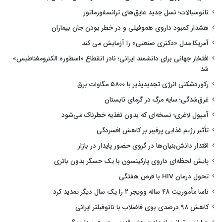
نانوسیالات؛ نسل جدید عایق‌های ترانسفورماتور
هشدار کمبود داروی هموفیلی و در خطر بودن جان بیماران
آمریکا مدل «دکتری صنعتی» را آزمایش می کند
افتخار جهانی برای دانشمند ایرانی؛ نادر انقطاع «اسطوره الکترومغناطیس»
شد
رکوردشکنی انرژی تجدیدپذیر با ۵۸۰۰ مگاوات برق
غرق‌شدگی؛ سایه مرگ در گرمای تابستان
آمپول لاغری؛ نسخه‌ای که بدون تغذیه خطرناک می‌شود
تأثیر رژیم غذایی پرفیبر بر کاهش افسردگی
اقتدار دانش‌بنیان‌ها در گروی حضور پایدار در بازار
پایش لحظه‌ای داروی پارکینسون با یک حسگر بدون باتری
تحول درمان HIV با قرص هفتگی
ناسا مأموریت ۴۸ ساله وویجر ۲ را یک سال دیگر تمدید کرد
کاهش ۹۸ درصدی بوی فاضلاب با نانوفیلتر ایرانی