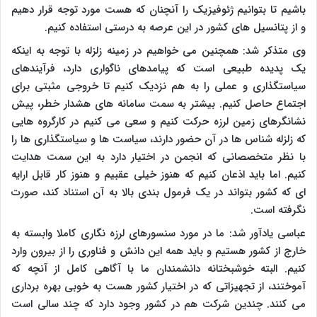
باشیم تا بتوانیم ژئوفیزیک را آنچنان که هست مورد توجه قرار دهیم
و از پتانسیل های کشور در این عرصه به درستی استفاده کنیم.
وی متذکر شد: همچنین می خواهیم در زمینه زلزله با توجه به اینکه
یک پدیده طبیعی است که پیامدهای ناگواری دارد، فرآیندهای
سیاستگذاری و عملی را به هم نزدیک کنیم تا خروجی مثبتی برای
اجتماع حاصل کنیم. بیشتر به سمت سامانه های هشدار خطر، پیش
نشانگرهای زمین لرزه حرکت کنیم و سعی می کنیم در کارگروه هایی
که زلزله شناس ها در آن حضور دارند، سیاست ها و سیاستگذاری ها را
با نظر متخصصانی که انجمن در اختیار دارد به این سمت هدایت
کنیم. اما باید اذعان کنیم که هنوز خیلی عقبیم و هنوز کار قابل ارایه
ای که کشور بتواند در یک فرمول بندی بالا به آن استناد کند، صورت
نگرفته است.
عباسی یادآور شد: ما در مورد سنسورهای لرزه نگاری کاملا وابسته به
خارج از کشور هستیم و باید همه این دانش و فناوری را از بیرون وارد
کنیم. البته خوشبختانه دانشمندان ما با آگاهی کامل از آنچه که
آموختند، از تجهیزاتی که در اختیار کشور هست به خوبی بهره برداری
می کنند. چندین شرکت هم در کشور وجود دارد که چند سالی است