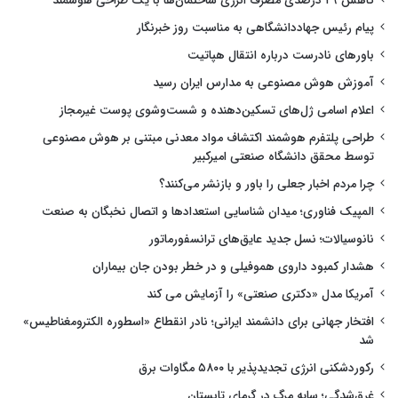
کاهش ۲۹ درصدی مصرف انرژی ساختمان‌ها با یک طراحی هوشمند
پیام رئیس جهاددانشگاهی به مناسبت روز خبرنگار
باورهای نادرست درباره انتقال هپاتیت
آموزش هوش مصنوعی به مدارس ایران رسید
اعلام اسامی ژل‌های تسکین‌دهنده و شست‌وشوی پوست غیرمجاز
طراحی پلتفرم هوشمند اکتشاف مواد معدنی مبتنی بر هوش مصنوعی
توسط محقق دانشگاه صنعتی امیرکبیر
چرا مردم اخبار جعلی را باور و بازنشر می‌کنند؟
المپیک فناوری؛ میدان شناسایی استعدادها و اتصال نخبگان به صنعت
نانوسیالات؛ نسل جدید عایق‌های ترانسفورماتور
هشدار کمبود داروی هموفیلی و در خطر بودن جان بیماران
آمریکا مدل «دکتری صنعتی» را آزمایش می کند
افتخار جهانی برای دانشمند ایرانی؛ نادر انقطاع «اسطوره الکترومغناطیس»
شد
رکوردشکنی انرژی تجدیدپذیر با ۵۸۰۰ مگاوات برق
غرق‌شدگی؛ سایه مرگ در گرمای تابستان