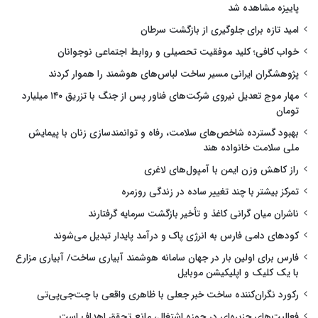
پاییزه مشاهده شد
امید تازه برای جلوگیری از بازگشت سرطان
خواب کافی؛ کلید موفقیت تحصیلی و روابط اجتماعی نوجوانان
پژوهشگران ایرانی مسیر ساخت لباس‌های هوشمند را هموار کردند
مهار موج تعدیل نیروی شرکت‌های فناور پس از جنگ با تزریق ۱۴۰ میلیارد
تومان
بهبود گسترده شاخص‌های سلامت، رفاه و توانمندسازی زنان با پیمایش
ملی سلامت خانواده هند
راز کاهش وزن ایمن با آمپول‌های لاغری
تمرکز بیشتر با چند تغییر ساده در زندگی روزمره
ناشران میان گرانی کاغذ و تأخیر بازگشت سرمایه گرفتارند
کودهای دامی فارس به انرژی پاک و درآمد پایدار تبدیل می‌شوند
فارس برای اولین بار در جهان سامانه هوشمند آبیاری ساخت/ آبیاری مزارع
با یک کلیک و اپلیکیشن موبایل
رکورد نگران‌کننده ساخت خبر جعلی با ظاهری واقعی با چت‌جی‌پی‌تی
فعالیت‌های جزیره‌ای در حوزه اشتغال، مانع تحقق اهداف است