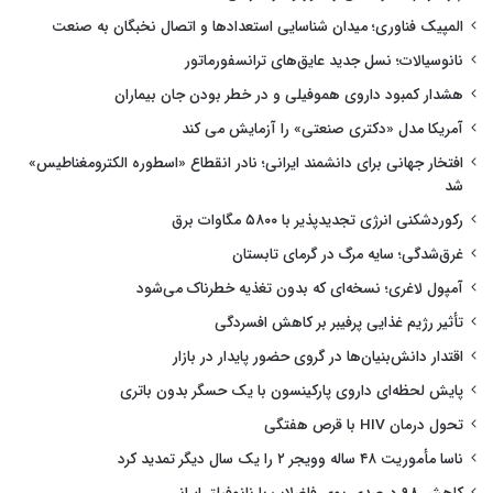
المپیک فناوری؛ میدان شناسایی استعدادها و اتصال نخبگان به صنعت
نانوسیالات؛ نسل جدید عایق‌های ترانسفورماتور
هشدار کمبود داروی هموفیلی و در خطر بودن جان بیماران
آمریکا مدل «دکتری صنعتی» را آزمایش می کند
افتخار جهانی برای دانشمند ایرانی؛ نادر انقطاع «اسطوره الکترومغناطیس»
شد
رکوردشکنی انرژی تجدیدپذیر با ۵۸۰۰ مگاوات برق
غرق‌شدگی؛ سایه مرگ در گرمای تابستان
آمپول لاغری؛ نسخه‌ای که بدون تغذیه خطرناک می‌شود
تأثیر رژیم غذایی پرفیبر بر کاهش افسردگی
اقتدار دانش‌بنیان‌ها در گروی حضور پایدار در بازار
پایش لحظه‌ای داروی پارکینسون با یک حسگر بدون باتری
تحول درمان HIV با قرص هفتگی
ناسا مأموریت ۴۸ ساله وویجر ۲ را یک سال دیگر تمدید کرد