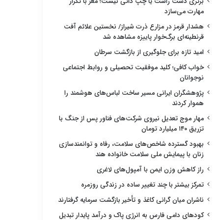
برتری دست راست یا چپ ذاتی نیست؛ مغز با تکرار
مهارت می‌سازد
هشدار قرمز در مزارع ذرت شیراز/ نخستین علائم آفت
قرنطینه‌ای برگ‌خوار پاییزه مشاهده شد
امید تازه برای جلوگیری از بازگشت سرطان
خواب کافی؛ کلید موفقیت تحصیلی و روابط اجتماعی
نوجوانان
پژوهشگران ایرانی مسیر ساخت لباس‌های هوشمند را
هموار کردند
مهار موج تعدیل نیروی شرکت‌های فناور پس از جنگ با
تزریق ۱۴۰ میلیارد تومان
بهبود گسترده شاخص‌های سلامت، رفاه و توانمندسازی
زنان با پیمایش ملی سلامت خانواده هند
راز کاهش وزن ایمن با آمپول‌های لاغری
تمرکز بیشتر با چند تغییر ساده در زندگی روزمره
ناشران میان گرانی کاغذ و تأخیر بازگشت سرمایه گرفتارند
کودهای دامی فارس به انرژی پاک و درآمد پایدار تبدیل