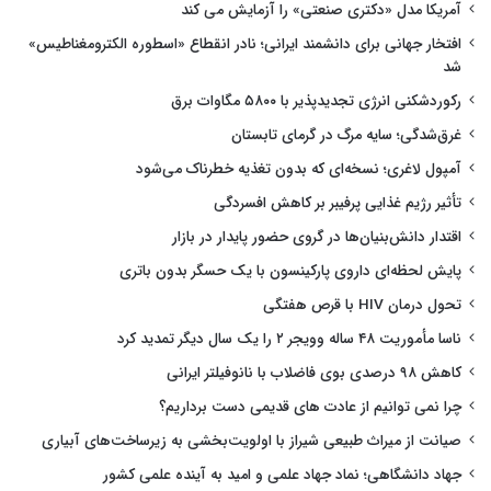
آمریکا مدل «دکتری صنعتی» را آزمایش می کند
افتخار جهانی برای دانشمند ایرانی؛ نادر انقطاع «اسطوره الکترومغناطیس»
شد
رکوردشکنی انرژی تجدیدپذیر با ۵۸۰۰ مگاوات برق
غرق‌شدگی؛ سایه مرگ در گرمای تابستان
آمپول لاغری؛ نسخه‌ای که بدون تغذیه خطرناک می‌شود
تأثیر رژیم غذایی پرفیبر بر کاهش افسردگی
اقتدار دانش‌بنیان‌ها در گروی حضور پایدار در بازار
پایش لحظه‌ای داروی پارکینسون با یک حسگر بدون باتری
تحول درمان HIV با قرص هفتگی
ناسا مأموریت ۴۸ ساله وویجر ۲ را یک سال دیگر تمدید کرد
کاهش ۹۸ درصدی بوی فاضلاب با نانوفیلتر ایرانی
چرا نمی توانیم از عادت های قدیمی دست برداریم؟
صیانت از میراث طبیعی شیراز با اولویت‌بخشی به زیرساخت‌های آبیاری
جهاد دانشگاهی؛ نماد جهاد علمی و امید به آینده علمی کشور