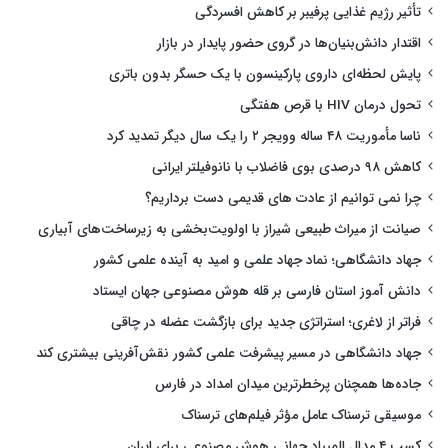
تأثیر رژیم غذایی پرفیبر بر کاهش افسردگی
اقتدار دانش‌بنیان‌ها در گروی حضور پایدار در بازار
پایش لحظه‌ای داروی پارکینسون با یک حسگر بدون باتری
تحول درمان HIV با قرص هفتگی
ناسا مأموریت ۴۸ ساله وویجر ۲ را یک سال دیگر تمدید کرد
کاهش ۹۸ درصدی بوی فاضلاب با نانوفیلتر ایرانی
چرا نمی توانیم از عادت های قدیمی دست برداریم؟
صیانت از میراث طبیعی شیراز با اولویت‌بخشی به زیرساخت‌های آبیاری
جهاد دانشگاهی؛ نماد جهاد علمی و امید به آینده علمی کشور
دانش آموز استان فارسی بر قله هوش مصنوعی جهان ایستاد
فراتر از لاغری؛ استراتژی جدید برای بازگشت عضله در چاقی
جهاد دانشگاهی در مسیر پیشرفت علمی کشور نقش‌آفرینی بیشتری کند
جاده‌ها همچنان پرخطرترین میدان امداد در فارس
موسیقی ترسناک عامل مؤثر فیلم‌های ترسناک
کسب ۴ مدال المپیاد جهانی هوش مصنوعی برای ایران