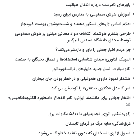
باورهای نادرست درباره انتقال هپاتیت
آموزش هوش مصنوعی به مدارس ایران رسید
اعلام اسامی ژل‌های تسکین‌دهنده و شست‌وشوی پوست غیرمجاز
طراحی پلتفرم هوشمند اکتشاف مواد معدنی مبتنی بر هوش مصنوعی
توسط محقق دانشگاه صنعتی امیرکبیر
چرا مردم اخبار جعلی را باور و بازنشر می‌کنند؟
المپیک فناوری؛ میدان شناسایی استعدادها و اتصال نخبگان به صنعت
نانوسیالات؛ نسل جدید عایق‌های ترانسفورماتور
هشدار کمبود داروی هموفیلی و در خطر بودن جان بیماران
آمریکا مدل «دکتری صنعتی» را آزمایش می کند
افتخار جهانی برای دانشمند ایرانی؛ نادر انقطاع «اسطوره الکترومغناطیس»
شد
رکوردشکنی انرژی تجدیدپذیر با ۵۸۰۰ مگاوات برق
غرق‌شدگی؛ سایه مرگ در گرمای تابستان
آمپول لاغری؛ نسخه‌ای که بدون تغذیه خطرناک می‌شود