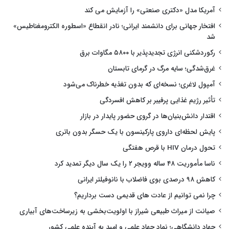
آمریکا مدل «دکتری صنعتی» را آزمایش می کند
افتخار جهانی برای دانشمند ایرانی؛ نادر انقطاع «اسطوره الکترومغناطیس»
شد
رکوردشکنی انرژی تجدیدپذیر با ۵۸۰۰ مگاوات برق
غرق‌شدگی؛ سایه مرگ در گرمای تابستان
آمپول لاغری؛ نسخه‌ای که بدون تغذیه خطرناک می‌شود
تأثیر رژیم غذایی پرفیبر بر کاهش افسردگی
اقتدار دانش‌بنیان‌ها در گروی حضور پایدار در بازار
پایش لحظه‌ای داروی پارکینسون با یک حسگر بدون باتری
تحول درمان HIV با قرص هفتگی
ناسا مأموریت ۴۸ ساله وویجر ۲ را یک سال دیگر تمدید کرد
کاهش ۹۸ درصدی بوی فاضلاب با نانوفیلتر ایرانی
چرا نمی توانیم از عادت های قدیمی دست برداریم؟
صیانت از میراث طبیعی شیراز با اولویت‌بخشی به زیرساخت‌های آبیاری
جهاد دانشگاهی؛ نماد جهاد علمی و امید به آینده علمی کشور