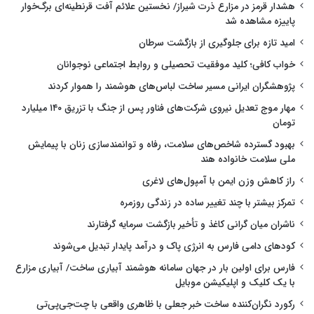
هشدار قرمز در مزارع ذرت شیراز/ نخستین علائم آفت قرنطینه‌ای برگ‌خوار
پاییزه مشاهده شد
امید تازه برای جلوگیری از بازگشت سرطان
خواب کافی؛ کلید موفقیت تحصیلی و روابط اجتماعی نوجوانان
پژوهشگران ایرانی مسیر ساخت لباس‌های هوشمند را هموار کردند
مهار موج تعدیل نیروی شرکت‌های فناور پس از جنگ با تزریق ۱۴۰ میلیارد
تومان
بهبود گسترده شاخص‌های سلامت، رفاه و توانمندسازی زنان با پیمایش
ملی سلامت خانواده هند
راز کاهش وزن ایمن با آمپول‌های لاغری
تمرکز بیشتر با چند تغییر ساده در زندگی روزمره
ناشران میان گرانی کاغذ و تأخیر بازگشت سرمایه گرفتارند
کودهای دامی فارس به انرژی پاک و درآمد پایدار تبدیل می‌شوند
فارس برای اولین بار در جهان سامانه هوشمند آبیاری ساخت/ آبیاری مزارع
با یک کلیک و اپلیکیشن موبایل
رکورد نگران‌کننده ساخت خبر جعلی با ظاهری واقعی با چت‌جی‌پی‌تی