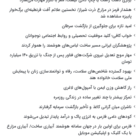
برتری دست راست یا چپ ذاتی نیست؛ مغز با تکرار مهارت می‌سازد
هشدار قرمز در مزارع ذرت شیراز/ نخستین علائم آفت قرنطینه‌ای برگ‌خوار
پاییزه مشاهده شد
امید تازه برای جلوگیری از بازگشت سرطان
خواب کافی؛ کلید موفقیت تحصیلی و روابط اجتماعی نوجوانان
پژوهشگران ایرانی مسیر ساخت لباس‌های هوشمند را هموار کردند
مهار موج تعدیل نیروی شرکت‌های فناور پس از جنگ با تزریق ۱۴۰ میلیارد
تومان
بهبود گسترده شاخص‌های سلامت، رفاه و توانمندسازی زنان با پیمایش
ملی سلامت خانواده هند
راز کاهش وزن ایمن با آمپول‌های لاغری
تمرکز بیشتر با چند تغییر ساده در زندگی روزمره
ناشران میان گرانی کاغذ و تأخیر بازگشت سرمایه گرفتارند
کودهای دامی فارس به انرژی پاک و درآمد پایدار تبدیل می‌شوند
فارس برای اولین بار در جهان سامانه هوشمند آبیاری ساخت/ آبیاری مزارع
با یک کلیک و اپلیکیشن موبایل