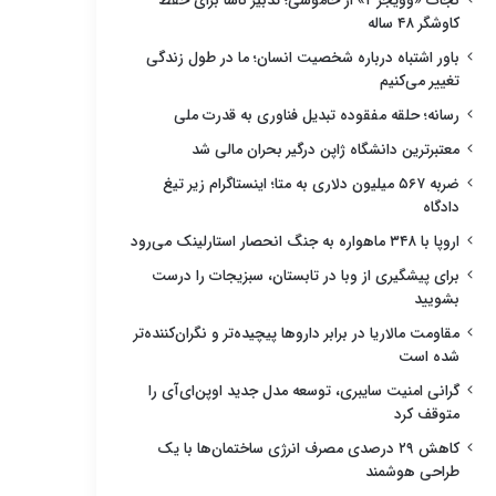
نجات «وویجر ۲» از خاموشی؛ تدبیر ناسا برای حفظ
کاوشگر ۴۸ ساله
باور اشتباه درباره شخصیت انسان؛ ما در طول زندگی
تغییر می‌کنیم
رسانه؛ حلقه مفقوده تبدیل فناوری به قدرت ملی
معتبرترین دانشگاه ژاپن درگیر بحران مالی شد
ضربه ۵۶۷ میلیون دلاری به متا؛ اینستاگرام زیر تیغ
دادگاه
اروپا با ۳۴۸ ماهواره به جنگ انحصار استارلینک می‌رود
برای پیشگیری از وبا در تابستان، سبزیجات را درست
بشویید
مقاومت مالاریا در برابر داروها پیچیده‌تر و نگران‌کننده‌تر
شده است
گرانی امنیت سایبری، توسعه مدل جدید اوپن‌ای‌آی را
متوقف کرد
کاهش ۲۹ درصدی مصرف انرژی ساختمان‌ها با یک
طراحی هوشمند