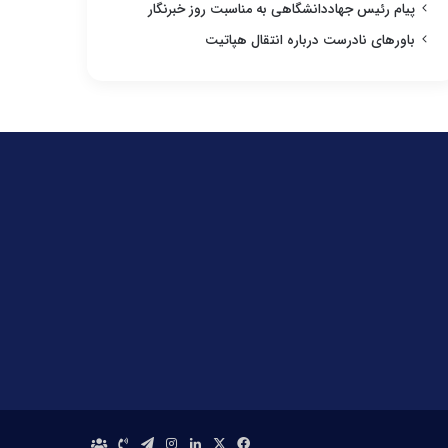
پیام رئیس جهاددانشگاهی به مناسبت روز خبرنگار
باورهای نادرست درباره انتقال هپاتیت
فیس
X
لینکدین
اینستاگرام
تلگرام
تماس
درباره