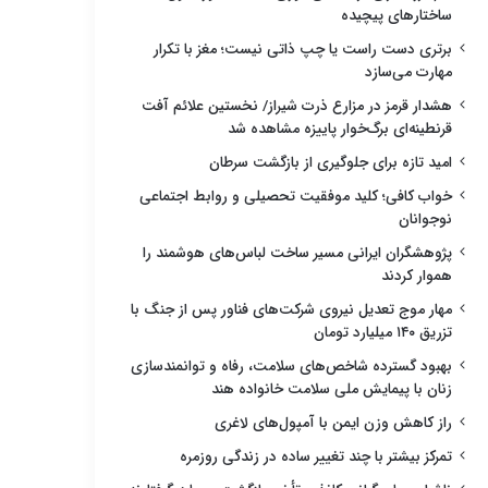
ساختارهای پیچیده
برتری دست راست یا چپ ذاتی نیست؛ مغز با تکرار
مهارت می‌سازد
هشدار قرمز در مزارع ذرت شیراز/ نخستین علائم آفت
قرنطینه‌ای برگ‌خوار پاییزه مشاهده شد
امید تازه برای جلوگیری از بازگشت سرطان
خواب کافی؛ کلید موفقیت تحصیلی و روابط اجتماعی
نوجوانان
پژوهشگران ایرانی مسیر ساخت لباس‌های هوشمند را
هموار کردند
مهار موج تعدیل نیروی شرکت‌های فناور پس از جنگ با
تزریق ۱۴۰ میلیارد تومان
بهبود گسترده شاخص‌های سلامت، رفاه و توانمندسازی
زنان با پیمایش ملی سلامت خانواده هند
راز کاهش وزن ایمن با آمپول‌های لاغری
تمرکز بیشتر با چند تغییر ساده در زندگی روزمره