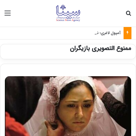
جستجو برای
منو
آمپول لاغری؛ نسخه‌ای که بدون تغذیه خطرناک می‌شود
ممنوع التصویری بازیگران