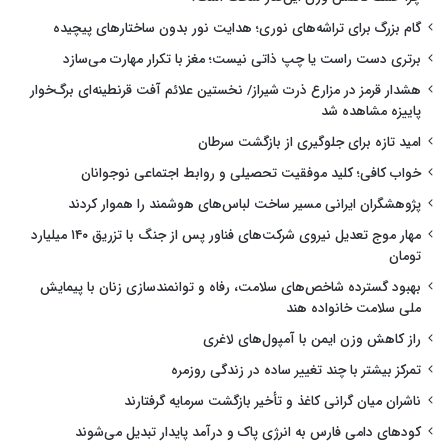
گام بزرگ برای تراشه‌های نوری؛ هدایت نور بدون ساختارهای پیچیده
برتری دست راست یا چپ ذاتی نیست؛ مغز با تکرار مهارت می‌سازد
هشدار قرمز در مزارع ذرت شیراز/ نخستین علائم آفت قرنطینه‌ای برگ‌خوار
پاییزه مشاهده شد
امید تازه برای جلوگیری از بازگشت سرطان
خواب کافی؛ کلید موفقیت تحصیلی و روابط اجتماعی نوجوانان
پژوهشگران ایرانی مسیر ساخت لباس‌های هوشمند را هموار کردند
مهار موج تعدیل نیروی شرکت‌های فناور پس از جنگ با تزریق ۱۴۰ میلیارد
تومان
بهبود گسترده شاخص‌های سلامت، رفاه و توانمندسازی زنان با پیمایش
ملی سلامت خانواده هند
راز کاهش وزن ایمن با آمپول‌های لاغری
تمرکز بیشتر با چند تغییر ساده در زندگی روزمره
ناشران میان گرانی کاغذ و تأخیر بازگشت سرمایه گرفتارند
کودهای دامی فارس به انرژی پاک و درآمد پایدار تبدیل می‌شوند