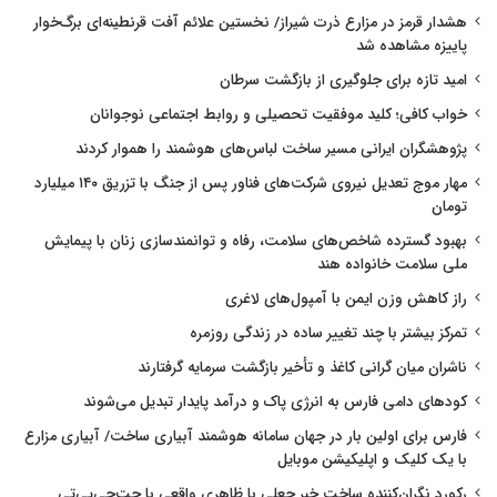
هشدار قرمز در مزارع ذرت شیراز/ نخستین علائم آفت قرنطینه‌ای برگ‌خوار
پاییزه مشاهده شد
امید تازه برای جلوگیری از بازگشت سرطان
خواب کافی؛ کلید موفقیت تحصیلی و روابط اجتماعی نوجوانان
پژوهشگران ایرانی مسیر ساخت لباس‌های هوشمند را هموار کردند
مهار موج تعدیل نیروی شرکت‌های فناور پس از جنگ با تزریق ۱۴۰ میلیارد
تومان
بهبود گسترده شاخص‌های سلامت، رفاه و توانمندسازی زنان با پیمایش
ملی سلامت خانواده هند
راز کاهش وزن ایمن با آمپول‌های لاغری
تمرکز بیشتر با چند تغییر ساده در زندگی روزمره
ناشران میان گرانی کاغذ و تأخیر بازگشت سرمایه گرفتارند
کودهای دامی فارس به انرژی پاک و درآمد پایدار تبدیل می‌شوند
فارس برای اولین بار در جهان سامانه هوشمند آبیاری ساخت/ آبیاری مزارع
با یک کلیک و اپلیکیشن موبایل
رکورد نگران‌کننده ساخت خبر جعلی با ظاهری واقعی با چت‌جی‌پی‌تی