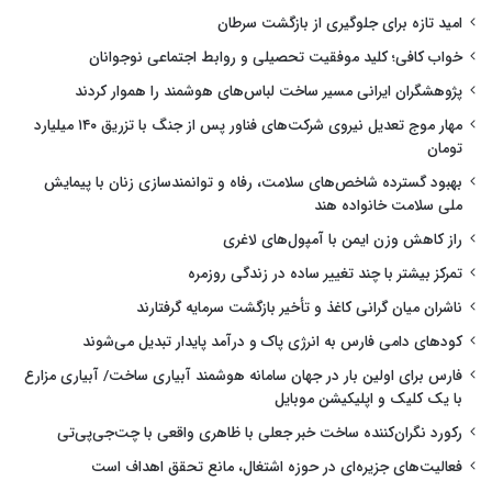
امید تازه برای جلوگیری از بازگشت سرطان
خواب کافی؛ کلید موفقیت تحصیلی و روابط اجتماعی نوجوانان
پژوهشگران ایرانی مسیر ساخت لباس‌های هوشمند را هموار کردند
مهار موج تعدیل نیروی شرکت‌های فناور پس از جنگ با تزریق ۱۴۰ میلیارد
تومان
بهبود گسترده شاخص‌های سلامت، رفاه و توانمندسازی زنان با پیمایش
ملی سلامت خانواده هند
راز کاهش وزن ایمن با آمپول‌های لاغری
تمرکز بیشتر با چند تغییر ساده در زندگی روزمره
ناشران میان گرانی کاغذ و تأخیر بازگشت سرمایه گرفتارند
کودهای دامی فارس به انرژی پاک و درآمد پایدار تبدیل می‌شوند
فارس برای اولین بار در جهان سامانه هوشمند آبیاری ساخت/ آبیاری مزارع
با یک کلیک و اپلیکیشن موبایل
رکورد نگران‌کننده ساخت خبر جعلی با ظاهری واقعی با چت‌جی‌پی‌تی
فعالیت‌های جزیره‌ای در حوزه اشتغال، مانع تحقق اهداف است