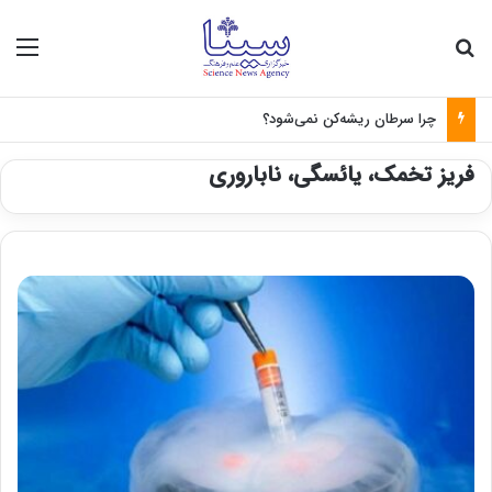
جستجو برای
منو
چرا سرطان ریشه‌کن نمی‌شود؟
فریز تخمک، یائسگی، ناباروری